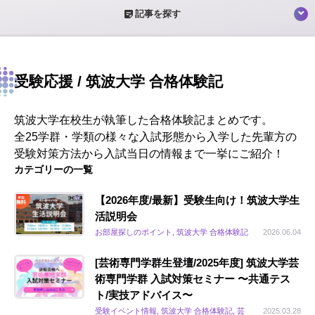
sticky_note_2
記事を探す
受験応援 / 筑波大学 合格体験記
筑波大学在校生が執筆した合格体験記まとめです。
全25学群・学類の様々な入試形態から入学した先輩方の
受験対策方法から入試当日の情報まで一挙にご紹介！
カテゴリーの一覧
【2026年度/最新】受験生向け！筑波大学生
活説明会
お部屋探しのポイント, 筑波大学 合格体験記
2026.06.04
[芸術専門学群生登壇/2025年度] 筑波大学芸
術専門学群 入試対策セミナー 〜共通テス
ト/実技アドバイス〜
受験イベント情報, 筑波大学 合格体験記, 芸
2025.03.28