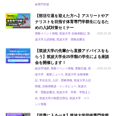
術専門学群
【部活引退を迎えた方へ】アスリートやア
ナリストを目指す体育専門学群生になるた
めの入試対策セミナー
受験イベント情報, 筑波大学 合格体験記, 筑
2025.03.28
波大学入試情報, 筑波大学 受験必勝法
【筑波大学の先輩から直接アドバイスをも
らう】筑波大学全25学類の学生による座談
会を開催します！
総合学域群, 受験イベント情報, 受験応援, 筑
2025.03.28
波大学 最新ニュース, 筑波大学 合格体験
記, 学生生活, 入試・受験情報, 筑波大学入試
情報, 合格体験談・インタビュー, 筑波大
学 受験必勝法, 筑波大学 学群・学類まと
め, 筑波大学の制度活用法, 筑波大学 イベ
ント情報
【芸専に入るべき】筑波大学芸術専門学群