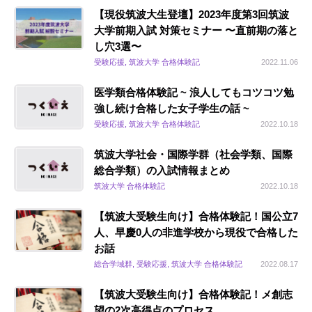
【現役筑波大生登壇】2023年度第3回筑波
大学前期入試 対策セミナー 〜直前期の落と
し穴3選〜
受験応援, 筑波大学 合格体験記
2022.11.06
医学類合格体験記 ~ 浪人してもコツコツ勉
強し続け合格した女子学生の話 ~
受験応援, 筑波大学 合格体験記
2022.10.18
筑波大学社会・国際学群（社会学類、国際
総合学類）の入試情報まとめ
筑波大学 合格体験記
2022.10.18
【筑波大受験生向け】合格体験記！国公立7
人、早慶0人の非進学校から現役で合格した
お話
総合学域群, 受験応援, 筑波大学 合格体験記
2022.08.17
【筑波大受験生向け】合格体験記！メ創志
望の2次高得点のプロセス