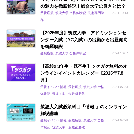
の魅力を徹底解説！総合大学の良さとは？
受験応援, 筑波大学 合格体験記, 芸術専門学
2024.10.13
群
【2025年度】筑波大学 アドミッションセ
ンター入試（AC入試）の出願から出題傾向
を網羅解説
受験応援, 筑波大学 合格体験記
2024.10.07
【高校2,3年生・既卒生】ツクガク無料のオ
ンラインイベントカレンダー【2025年7.8
月】
受験イベント情報, 受験応援, 筑波大学 合格
2024.07.28
体験記, 筑波大学 受験必勝法
筑波大入試必須科目「情報I」のオンライン
解説講座
受験イベント情報, 受験応援, 筑波大学 合格
2024.07.28
体験記, 筑波大学 受験必勝法