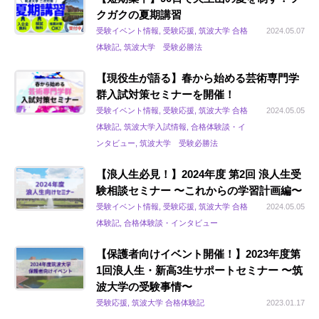
クガクの夏期講習
受験イベント情報, 受験応援, 筑波大学 合格
2024.05.07
体験記, 筑波大学 受験必勝法
【現役生が語る】春から始める芸術専門学
群入試対策セミナーを開催！
受験イベント情報, 受験応援, 筑波大学 合格
2024.05.05
体験記, 筑波大学入試情報, 合格体験談・イ
ンタビュー, 筑波大学 受験必勝法
【浪人生必見！】2024年度 第2回 浪人生受
験相談セミナー 〜これからの学習計画編〜
受験イベント情報, 受験応援, 筑波大学 合格
2024.05.05
体験記, 合格体験談・インタビュー
【保護者向けイベント開催！】2023年度第
1回浪人生・新高3生サポートセミナー 〜筑
波大学の受験事情〜
受験応援, 筑波大学 合格体験記
2023.01.17