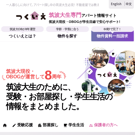
English
中文
一人暮らしに向けて、アパート探し中の筑波大生必見！ 不動産屋では教えてくれない、筑波大生なら
筑波大生専門
アパート情報サイト
筑波大現役・OBOGが学生目線で安心サポート!
筑波大OBが8年運営
学群・学類に合う
60秒で完了！
つくいえとは？
物件を探す
物件資料一括請求
8
筑波大現役・
OBOGが運営して
周年
筑波大生のために、
受験・お部屋探し・学生生活の
情報をまとめました。
受験応援
部屋探し
学生生活
保護者の方へ
home
edit
apartment
local_cafe
supervisor_account