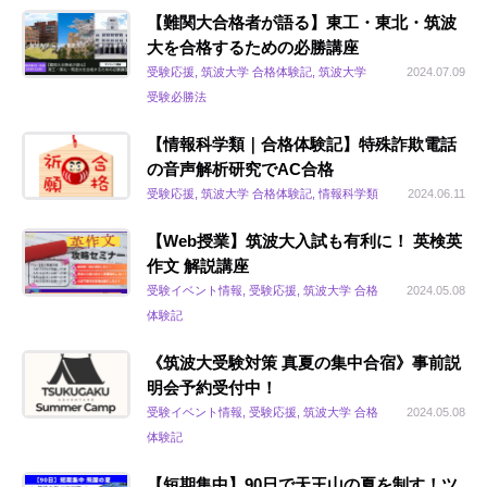
【難関大合格者が語る】東工・東北・筑波
大を合格するための必勝講座
受験応援, 筑波大学 合格体験記, 筑波大学
2024.07.09
受験必勝法
【情報科学類｜合格体験記】特殊詐欺電話
の音声解析研究でAC合格
受験応援, 筑波大学 合格体験記, 情報科学類
2024.06.11
【Web授業】筑波大入試も有利に！ 英検英
作文 解説講座
受験イベント情報, 受験応援, 筑波大学 合格
2024.05.08
体験記
《筑波大受験対策 真夏の集中合宿》事前説
明会予約受付中！
受験イベント情報, 受験応援, 筑波大学 合格
2024.05.08
体験記
【短期集中】90日で天王山の夏を制す！ツ