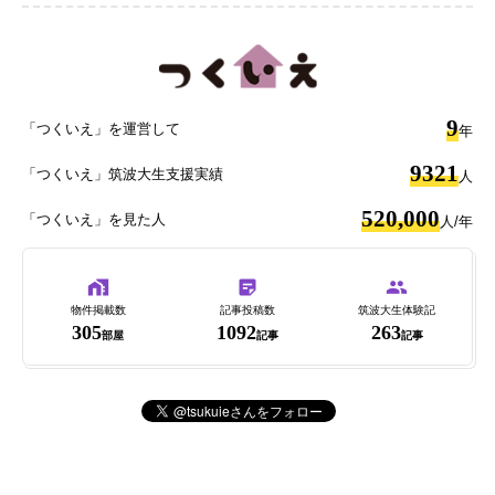
9
「つくいえ」を運営して
年
9321
「つくいえ」筑波大生支援実績
人
520,000
「つくいえ」を見た人
人/年
物件掲載数
記事投稿数
筑波大生体験記
305
1092
263
部屋
記事
記事