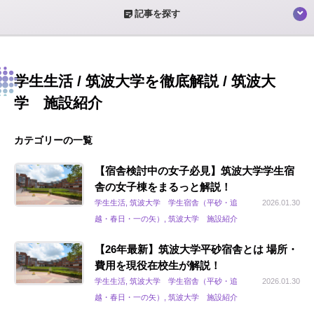
sticky_note_2
記事を探す
学生生活 / 筑波大学を徹底解説 / 筑波大
学 施設紹介
カテゴリーの一覧
【宿舎検討中の女子必見】筑波大学学生宿
舎の女子棟をまるっと解説！
学生生活, 筑波大学 学生宿舎（平砂・追
2026.01.30
越・春日・一の矢）, 筑波大学 施設紹介
【26年最新】筑波大学平砂宿舎とは 場所・
費用を現役在校生が解説！
学生生活, 筑波大学 学生宿舎（平砂・追
2026.01.30
越・春日・一の矢）, 筑波大学 施設紹介