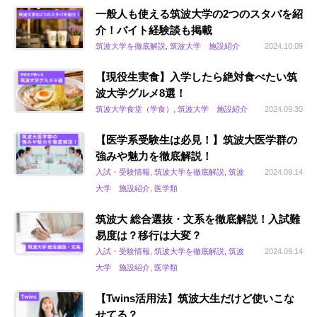
一般人も使える筑波大学の2つのスタバを紹
介！バイト経験談も掲載
筑波大学を徹底解説, 筑波大学 施設紹介
2024.10.09
【現役生実食】入学したら絶対食べたい筑
波大学グルメ8選！
筑波大学食堂（学食）, 筑波大学 施設紹介
2024.09.30
【医学系受験生は必見！】筑波大医学群の
強みや魅力を徹底解説！
入試・受験情報, 筑波大学を徹底解説, 筑波
2024.09.14
大学 施設紹介, 医学類
筑波大 総合選抜・文系を徹底解説！入試難
易度は？移行は大変？
入試・受験情報, 筑波大学を徹底解説, 筑波
2024.09.14
大学 施設紹介, 医学類
【Twins活用法】筑波大生だけど使いこな
せてる？