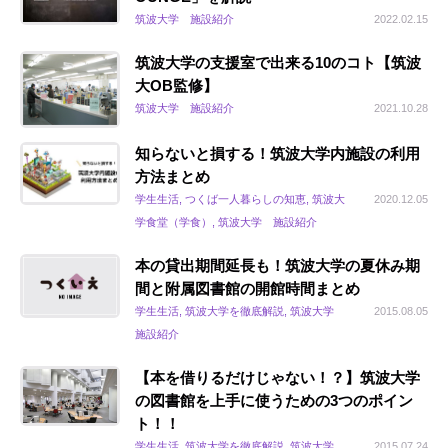
筑波大学 施設紹介
2022.02.15
筑波大学の支援室で出来る10のコト【筑波
大OB監修】
筑波大学 施設紹介
2021.10.28
知らないと損する！筑波大学内施設の利用
方法まとめ
学生生活, つくば一人暮らしの知恵, 筑波大
2020.12.05
学食堂（学食）, 筑波大学 施設紹介
本の貸出期間延長も！筑波大学の夏休み期
間と附属図書館の開館時間まとめ
学生生活, 筑波大学を徹底解説, 筑波大学
2015.08.05
施設紹介
【本を借りるだけじゃない！？】筑波大学
の図書館を上手に使うための3つのポイン
ト！！
学生生活, 筑波大学を徹底解説, 筑波大学
2015.07.24