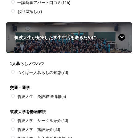
一誠商事アパート口コミ
(115)
お部屋探し
(7)
筑波大生が充実した学生生活を送るために
1人暮らしノウハウ
つくば一人暮らしの知恵
(73)
交通・通学
筑波大生 免許取得情報
(5)
筑波大学を徹底解説
筑波大学 サークル紹介
(40)
筑波大学 施設紹介
(33)