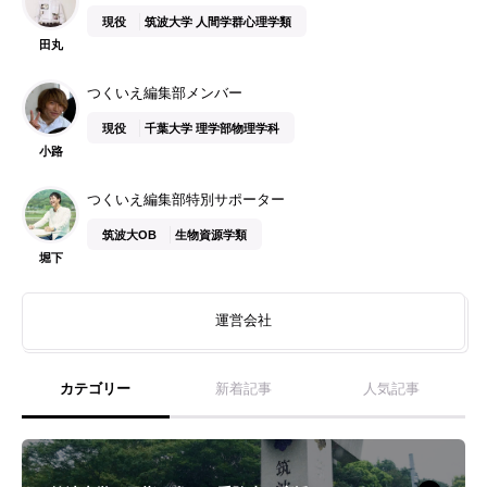
現役
筑波大学 人間学群心理学類
田丸
つくいえ編集部メンバー
現役
千葉大学 理学部物理学科
小路
つくいえ編集部特別サポーター
筑波大OB
生物資源学類
堀下
運営会社
カテゴリー
新着記事
人気記事