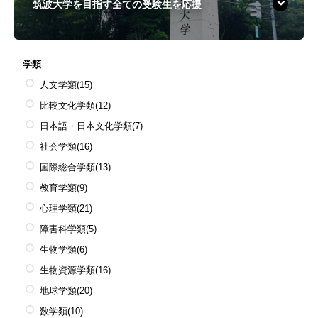
筑波大学を目指す全ての受験生を応援
学類
人文学類
(15)
比較文化学類
(12)
日本語・日本文化学類
(7)
社会学類
(16)
国際総合学類
(13)
教育学類
(9)
心理学類
(21)
障害科学類
(5)
生物学類
(6)
生物資源学類
(16)
地球学類
(20)
数学類
(10)