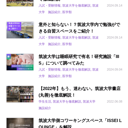
入試・受験情報, 筑波大学を徹底解説, 筑波
2024.09.14
大学 施設紹介, 医学類
意外と知らない！？筑波大学内で勉強がで
きる自習スペースをご紹介！
入試・受験情報, 筑波大学を徹底解説, 筑波
2024.09.14
大学 施設紹介, 医学類
筑波大学は睡眠研究で有名！研究施設「III
S」について調べてみた
入試・受験情報, 筑波大学を徹底解説, 筑波
2024.09.04
大学 施設紹介, 医学類
【2022年】もう、迷わない。筑波大学書店
(丸善)を徹底解説！
学生生活, 筑波大学を徹底解説, 筑波大学
2022.06.08
施設紹介
筑波大学側コワーキングスペース「ISSEI L
OUNGE」を解説