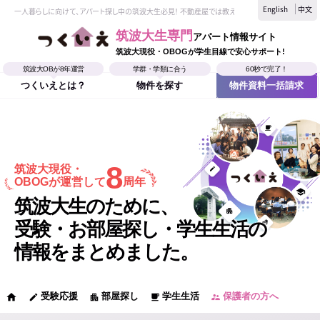
English
中文
一人暮らしに向けて、アパート探し中の筑波大生必見！ 不動産屋では教えてくれない、筑波大生なら
筑波大生専門
アパート情報サイト
筑波大現役・OBOGが学生目線で安心サポート!
筑波大OBが8年運営
学群・学類に合う
60秒で完了！
つくいえとは？
物件を探す
物件資料一括請求
8
筑波大現役・
OBOGが運営して
周年
筑波大生のために、
受験・お部屋探し・学生生活の
情報をまとめました。
受験応援
部屋探し
学生生活
保護者の方へ
home
edit
apartment
local_cafe
supervisor_account