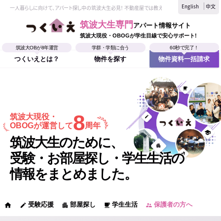
English
中文
一人暮らしに向けて、アパート探し中の筑波大生必見！ 不動産屋では教えてくれない、筑波大生なら
筑波大生専門
アパート情報サイト
筑波大現役・OBOGが学生目線で安心サポート!
筑波大OBが8年運営
学群・学類に合う
60秒で完了！
つくいえとは？
物件を探す
物件資料一括請求
8
筑波大現役・
OBOGが運営して
周年
筑波大生のために、
受験・お部屋探し・学生生活の
情報をまとめました。
受験応援
部屋探し
学生生活
保護者の方へ
home
edit
apartment
local_cafe
supervisor_account