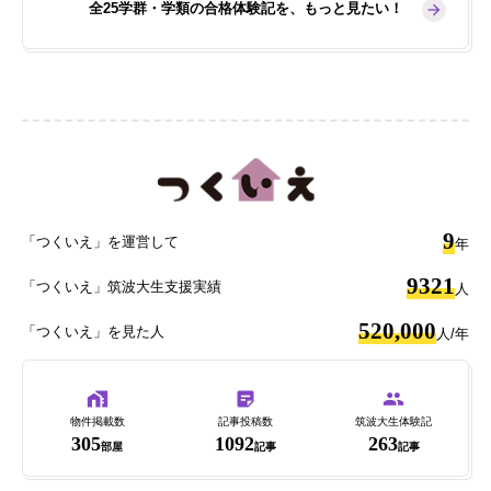
全25学群・学類の合格体験記を、もっと見たい！
9
「つくいえ」を運営して
年
9321
「つくいえ」筑波大生支援実績
人
520,000
「つくいえ」を見た人
人/年
物件掲載数
記事投稿数
筑波大生体験記
305
1092
263
部屋
記事
記事