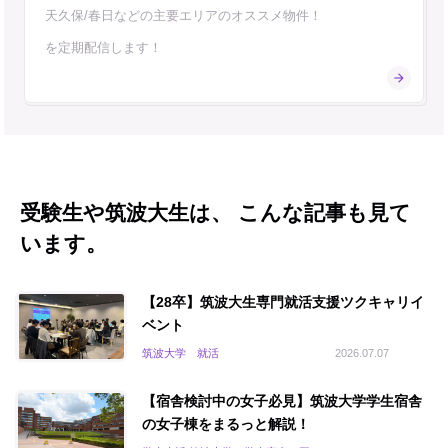
天久保/春日などの主要エリアのオススメ物件！
を定期配信します！
受験生や筑波大生は、 こんな記事も見て
います。
【28卒】筑波大生専門就活支援ツクキャリイ
ベント
筑波大学 就活
2026.07.07
【宿舎検討中の女子必見】筑波大学学生宿舎
の女子棟をまるっと解説！