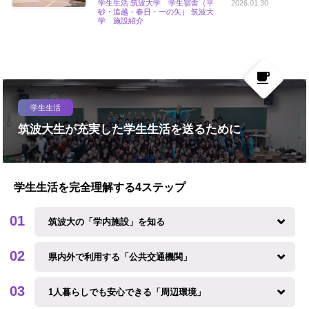
学生生活 筑波大学 学生宿舎（平
2026.01.30
砂・追越・春日・一の矢） 筑波大
学 施設紹介
local_cafe
学生生活
筑波大生が充実した学生生活を送るために
学生生活を完全理解する4ステップ
筑波大の「学内施設」を知る
県内外で利用する「公共交通機関」
1人暮らしでも安心できる「周辺環境」