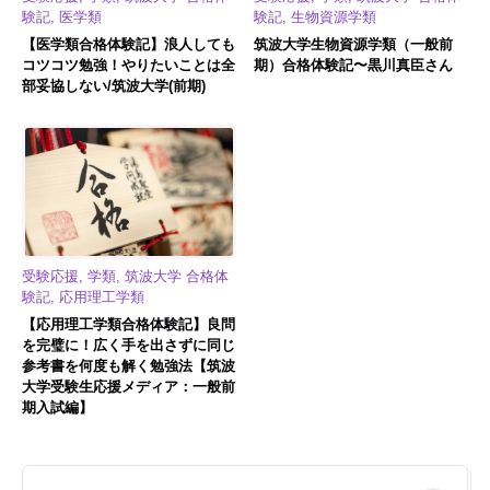
験記, 医学類
験記, 生物資源学類
【医学類合格体験記】浪人しても
筑波大学生物資源学類（一般前
コツコツ勉強！やりたいことは全
期）合格体験記〜黒川真臣さん
部妥協しない/筑波大学(前期)
受験応援, 学類, 筑波大学 合格体
験記, 応用理工学類
【応用理工学類合格体験記】良問
を完璧に！広く手を出さずに同じ
参考書を何度も解く勉強法【筑波
大学受験生応援メディア：一般前
期入試編】