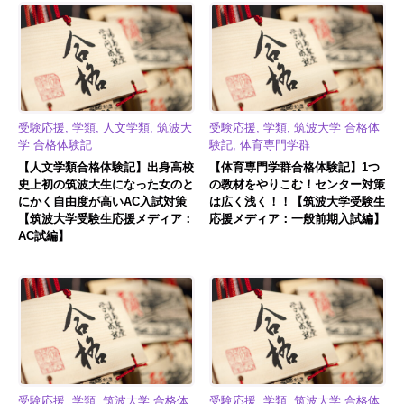
受験応援, 学類, 人文学類, 筑波大
受験応援, 学類, 筑波大学 合格体
学 合格体験記
験記, 体育専門学群
【人文学類合格体験記】出身高校
【体育専門学群合格体験記】1つ
史上初の筑波大生になった女のと
の教材をやりこむ！センター対策
にかく自由度が高いAC入試対策
は広く浅く！！【筑波大学受験生
【筑波大学受験生応援メディア：
応援メディア：一般前期入試編】
AC試編】
受験応援, 学類, 筑波大学 合格体
受験応援, 学類, 筑波大学 合格体