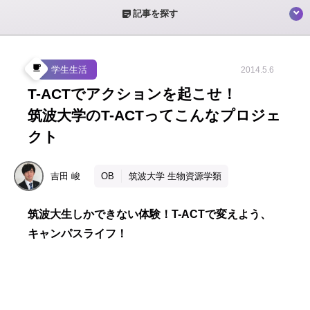
sticky_note_2
記事を探す
local_cafe
学生生活
2014.5.6
T-ACTでアクションを起こせ！
筑波大学のT-ACTってこんなプロジェ
クト
吉田
峻
OB
筑波大学 生物資源学類
筑波大生しかできない体験！T-ACTで変えよう、
キャンパスライフ！