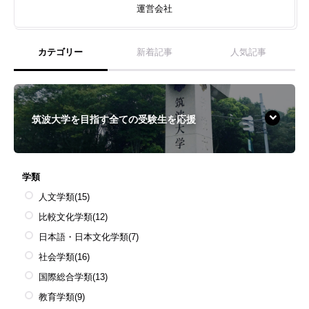
運営会社
カテゴリー
新着記事
人気記事
筑波大学を目指す全ての受験生を応援
学類
人文学類
(15)
比較文化学類
(12)
日本語・日本文化学類
(7)
社会学類
(16)
国際総合学類
(13)
教育学類
(9)