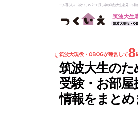
一人暮らしに向けて、アパート探し中の筑波大生必見！ 不
筑波大生
筑波大現役・O
8
筑波大現役・
OBOGが運営して
筑波大生のた
受験・お部屋
情報をまとめ