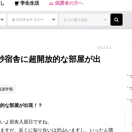
し
学生生活
保護者の方へ
local_cafe
supervisor_account
2014.4.3
砂宿舎に超開放的な部屋が出
「
「
資源学類
「
的な部屋が出現！？
いよ宿舎入居日ですね。
ますが、近くに知り合いは沢山いますし、いったん慣