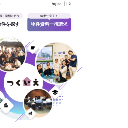
English
中文
す！
群・学類に合う
60秒で完了！
物件を探す
物件資料一括請求