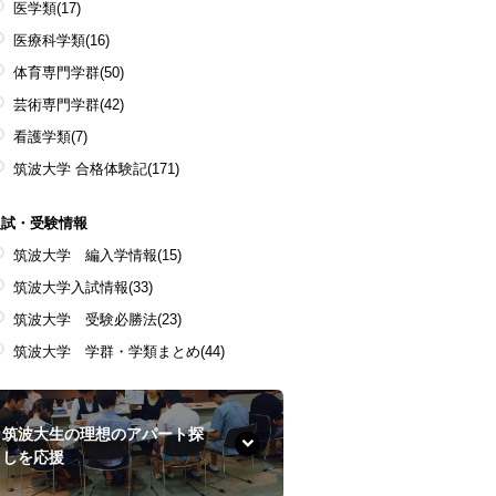
医学類
(17)
医療科学類
(16)
体育専門学群
(50)
芸術専門学群
(42)
看護学類
(7)
筑波大学 合格体験記
(171)
入試・受験情報
筑波大学 編入学情報
(15)
筑波大学入試情報
(33)
筑波大学 受験必勝法
(23)
筑波大学 学群・学類まとめ
(44)
筑波大生の理想のアパート探
しを応援