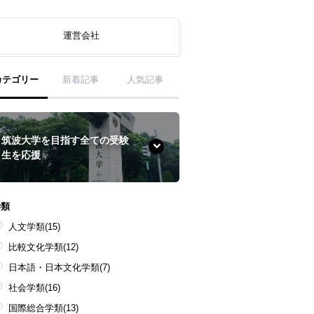
運営会社
カテゴリー
新着記事
人気記事
筑波大学を目指す全ての受験
生を応援
学類
人文学類
(15)
比較文化学類
(12)
日本語・日本文化学類
(7)
社会学類
(16)
国際総合学類
(13)