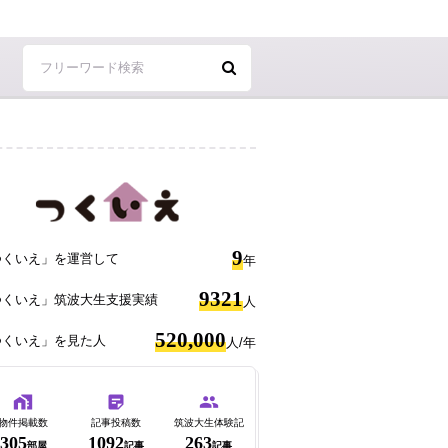
9
つくいえ」を運営して
年
9321
つくいえ」筑波大生支援実績
人
520,000
つくいえ」を見た人
人/年
物件掲載数
記事投稿数
筑波大生体験記
305
1092
263
部屋
記事
記事