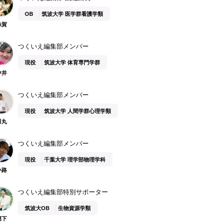
OB
筑波大学 医学群看護学類
糸賀
つくいえ編集部メンバー
現役
筑波大学 体育専門学群
中井
つくいえ編集部メンバー
現役
筑波大学 人間学群心理学類
田丸
つくいえ編集部メンバー
現役
千葉大学 理学部物理学科
小路
つくいえ編集部特別サポーター
筑波大OB
生物資源学類
堀下