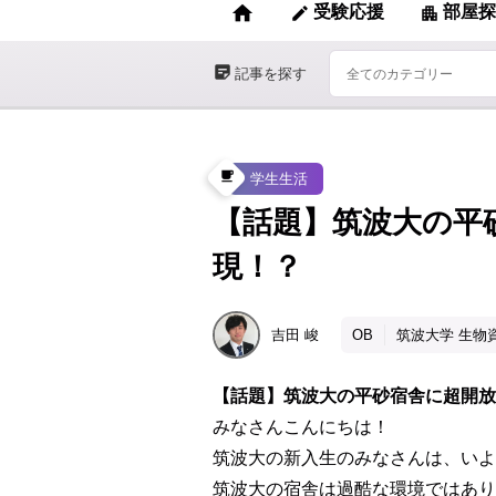
home
受験応援
部屋探
edit
apartment
sticky_note_2
記事を探す
local_cafe
学生生活
【話題】筑波大の平
現！？
吉田
峻
OB
筑波大学 生物
【話題】筑波大の平砂宿舎に超開放
みなさんこんにちは！
筑波大の新入生のみなさんは、いよ
筑波大の宿舎は過酷な環境ではあり