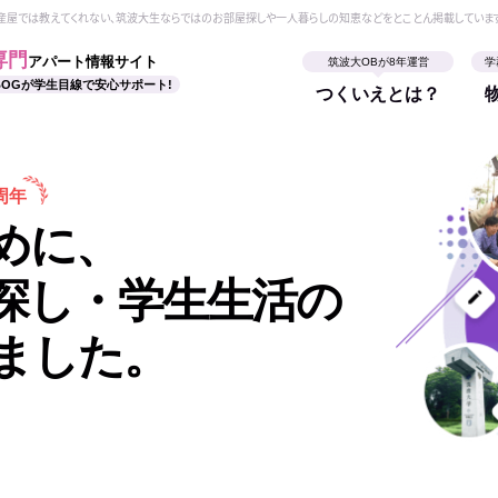
動産屋では教えてくれない、筑波大生ならではのお部屋探しや一人暮らしの知恵などをとことん掲載していま
専門
アパート情報サイト
筑波大OBが8年運営
学
BOGが学生目線で安心サポート!
つくいえとは？
周年
めに、
探し・学生生活の
ました。