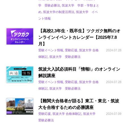
学 受験必勝法, 筑波大学 学群・学類まと
め, 筑波大学の制度活用法, 筑波大学 イベ
ント情報
【高校2,3年生・既卒生】ツクガク無料のオ
ンラインイベントカレンダー【2025年7.8
月】
受験イベント情報, 受験応援, 筑波大学 合格
2024.07.28
体験記, 筑波大学 受験必勝法
筑波大入試必須科目「情報I」のオンライン
解説講座
受験イベント情報, 受験応援, 筑波大学 合格
2024.07.28
体験記, 筑波大学 受験必勝法
【難関大合格者が語る】東工・東北・筑波
大を合格するための必勝講座
受験応援, 筑波大学 合格体験記, 筑波大学
2024.07.09
受験必勝法