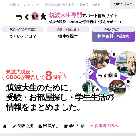
English
中文
一人暮らしに向けて、アパート探し中の筑波大生必見！ 不動産屋では教えてくれない、筑波大生なら
筑波大生専門
アパート情報サイト
筑波大現役・OBOGが学生目線で安心サポート!
筑波大OBが8年運営
学群・学類に合う
60秒で完了！
つくいえとは？
物件を探す
物件資料一括請求
8
筑波大現役・
OBOGが運営して
周年
筑波大生のために、
受験・お部屋探し・学生生活の
情報をまとめました。
受験応援
部屋探し
学生生活
保護者の方へ
home
edit
apartment
local_cafe
supervisor_account