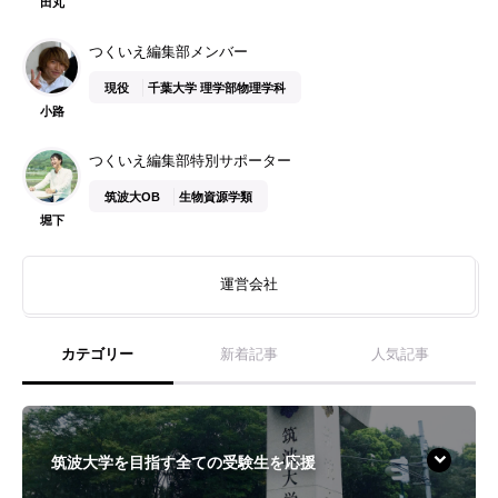
田丸
つくいえ編集部メンバー
現役
千葉大学 理学部物理学科
小路
つくいえ編集部特別サポーター
筑波大OB
生物資源学類
堀下
運営会社
カテゴリー
新着記事
人気記事
筑波大学を目指す全ての受験生を応援