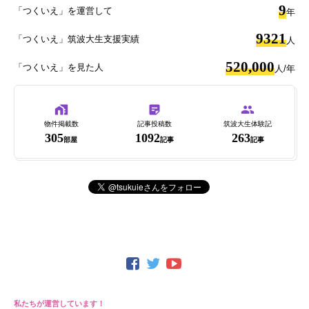
9
「つくいえ」を運営して
年
9321
「つくいえ」筑波大生支援実績
人
520,000
「つくいえ」を見た人
人/年
物件掲載数
記事投稿数
筑波大生体験記
305
1092
263
部屋
記事
記事