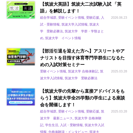
【筑波大英語】筑波大二次試験入試 「英
語」を解説します！
総合学域群, 受験イベント情報, 受験応援, 入
2026.06.23
試・受験情報, 筑波大学入試情報, 筑波大
学 受験必勝法, 筑波大学 学群・学類まと
め, 筑波大学 イベント情報
【部活引退を迎えた方へ】アスリートやア
ナリストを目指す体育専門学群生になるた
めの入試対策セミナー
受験イベント情報, 筑波大学 合格体験記, 筑
2025.03.28
波大学入試情報, 筑波大学 受験必勝法
【筑波大学の先輩から直接アドバイスをも
らう】筑波大学全25学類の学生による座談
会を開催します！
総合学域群, 受験イベント情報, 受験応援, 筑
2025.03.28
波大学 最新ニュース, 筑波大学 合格体験
記, 学生生活, 入試・受験情報, 筑波大学入試
情報, 合格体験談・インタビュー, 筑波大