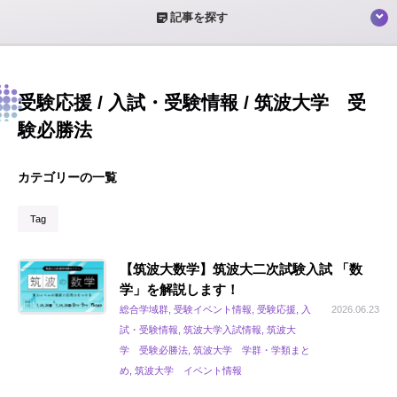
sticky_note_2
記事を探す
受験応援 / 入試・受験情報 / 筑波大学 受
験必勝法
カテゴリーの一覧
Tag
【筑波大数学】筑波大二次試験入試 「数
学」を解説します！
総合学域群, 受験イベント情報, 受験応援, 入
2026.06.23
試・受験情報, 筑波大学入試情報, 筑波大
学 受験必勝法, 筑波大学 学群・学類まと
め, 筑波大学 イベント情報