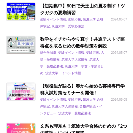
【短期集中】90日で天王山の夏を制す！ツ
クガクの夏期講習
受験イベント情報, 受験応援, 筑波大学 合格
2024.05.07
体験記, 筑波大学 受験必勝法
数学をイチからやり直す！共通テストで高
得点を取るための数学対策を解説
総合学域群, 受験イベント情報, 受験応援, 入
2024.05.07
試・受験情報, 筑波大学入試情報, 筑波大
学 受験必勝法, 筑波大学 学群・学類まと
め, 筑波大学 イベント情報
【現役生が語る】春から始める芸術専門学
群入試対策セミナーを開催！
受験イベント情報, 受験応援, 筑波大学 合格
2024.05.05
体験記, 筑波大学入試情報, 合格体験談・イ
ンタビュー, 筑波大学 受験必勝法
文系も理系も！筑波大学合格のための『2つ
の英語』について解説