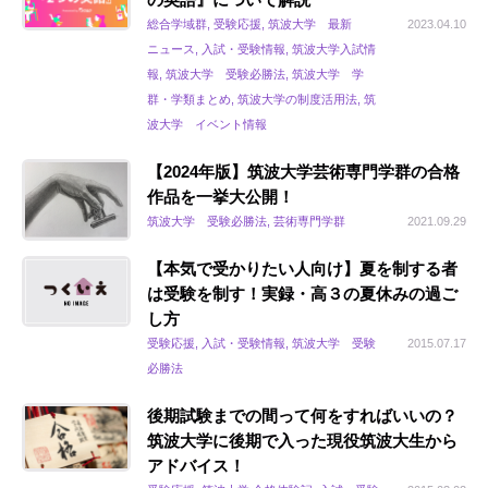
総合学域群, 受験応援, 筑波大学 最新
2023.04.10
ニュース, 入試・受験情報, 筑波大学入試情
報, 筑波大学 受験必勝法, 筑波大学 学
群・学類まとめ, 筑波大学の制度活用法, 筑
波大学 イベント情報
【2024年版】筑波大学芸術専門学群の合格
作品を一挙大公開！
筑波大学 受験必勝法, 芸術専門学群
2021.09.29
【本気で受かりたい人向け】夏を制する者
は受験を制す！実録・高３の夏休みの過ご
し方
受験応援, 入試・受験情報, 筑波大学 受験
2015.07.17
必勝法
後期試験までの間って何をすればいいの？
筑波大学に後期で入った現役筑波大生から
アドバイス！