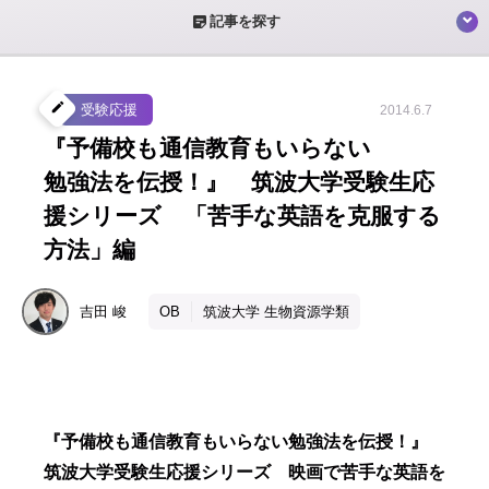
sticky_note_2
記事を探す
create
受験応援
2014.6.7
『予備校も通信教育もいらない
勉強法を伝授！』 筑波大学受験生応
援シリーズ 「苦手な英語を克服する
方法」編
吉田
峻
OB
筑波大学 生物資源学類
『予備校も通信教育もいらない勉強法を伝授！』
筑波大学受験生応援シリーズ 映画で苦手な英語を