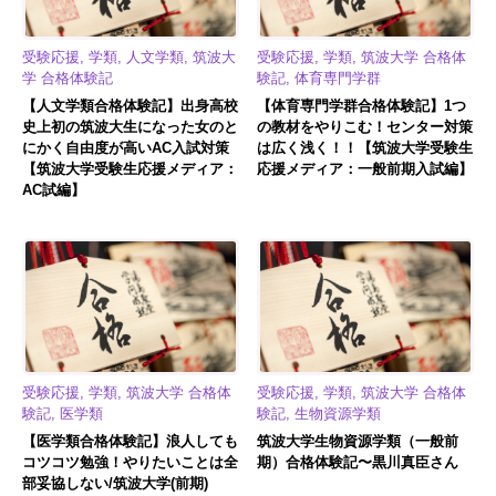
受験応援, 学類, 人文学類, 筑波大
受験応援, 学類, 筑波大学 合格体
学 合格体験記
験記, 体育専門学群
【人文学類合格体験記】出身高校
【体育専門学群合格体験記】1つ
史上初の筑波大生になった女のと
の教材をやりこむ！センター対策
にかく自由度が高いAC入試対策
は広く浅く！！【筑波大学受験生
【筑波大学受験生応援メディア：
応援メディア：一般前期入試編】
AC試編】
受験応援, 学類, 筑波大学 合格体
受験応援, 学類, 筑波大学 合格体
験記, 医学類
験記, 生物資源学類
【医学類合格体験記】浪人しても
筑波大学生物資源学類（一般前
コツコツ勉強！やりたいことは全
期）合格体験記〜黒川真臣さん
部妥協しない/筑波大学(前期)