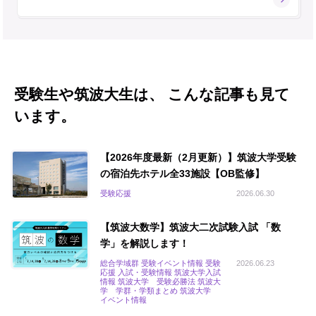
受験生や筑波大生は、 こんな記事も見て
います。
【2026年度最新（2月更新）】筑波大学受験
の宿泊先ホテル全33施設【OB監修】
受験応援
2026.06.30
【筑波大数学】筑波大二次試験入試 「数
学」を解説します！
総合学域群 受験イベント情報 受験
2026.06.23
応援 入試・受験情報 筑波大学入試
情報 筑波大学 受験必勝法 筑波大
学 学群・学類まとめ 筑波大学
イベント情報