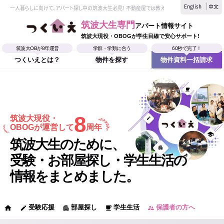
English
中文
一人暮らしに向けて、アパート探し中の筑波大生必見！ 不動産屋では教えてくれない、筑波大生なら
筑波大生専門
アパート情報サイト
筑波大現役・OBOGが学生目線で安心サポート!
筑波大OBが8年運営
学群・学類に合う
60秒で完了！
つくいえとは？
物件を探す
物件資料一括請求
8
筑波大現役・
OBOGが運営して
周年
筑波大生のために、
受験・お部屋探し・学生生活の
情報をまとめました。
受験応援
部屋探し
学生生活
保護者の方へ
home
edit
apartment
local_cafe
supervisor_account