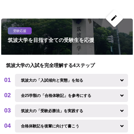
create
受験応援
筑波大学を目指す全ての受験生を応援
筑波大学の入試を完全理解する4ステップ
筑波大の「入試傾向と実態」を知る
全25学類の「合格体験記」を参考にする
筑波大の「受験必勝法」を実践する
合格体験記を後輩に向けて書こう