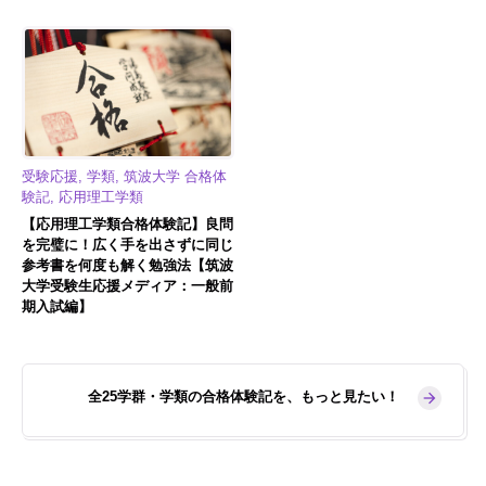
受験応援, 学類, 筑波大学 合格体
験記, 応用理工学類
【応用理工学類合格体験記】良問
を完璧に！広く手を出さずに同じ
参考書を何度も解く勉強法【筑波
大学受験生応援メディア：一般前
期入試編】
全25学群・学類の合格体験記を、もっと見たい！