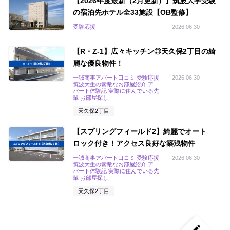
【2026年度最新（2月更新）】筑波大学受験
の宿泊先ホテル全33施設【OB監修】
受験応援
2026.06.30
【R・Z-1】広々キッチン◎天久保2丁目の綺
麗な優良物件！
一誠商事アパート口コミ 受験応援
2026.06.30
筑波大生の素敵なお部屋紹介 ア
パート体験記 実際に住んでいる先
輩 お部屋探し
天久保2丁目
【スプリングフィールド2】綺麗でオート
ロック付き！アクセス良好な築浅物件
一誠商事アパート口コミ 受験応援
2026.06.30
筑波大生の素敵なお部屋紹介 ア
パート体験記 実際に住んでいる先
輩 お部屋探し
天久保2丁目
create