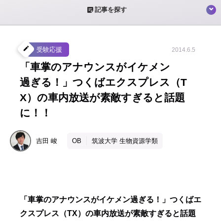
sticky_note_2
記事を探す
create
受験応援
2014.6.5
「車掌のアナウンスがイケメン
過ぎる！」つくばエクスプレス（T
X）の車内放送が素敵すぎると話題
に！！
吉田
峻
OB
筑波大学 生物資源学類
「車掌のアナウンスがイケメン過ぎる！」つくばエ
クスプレス（TX）の車内放送が素敵すぎると話題