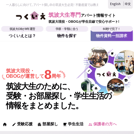
English
中文
一人暮らしに向けて、アパート探し中の筑波大生必見！ 不動産屋では教えてくれない、筑波大生なら
筑波大生専門
アパート情報サイト
筑波大現役・OBOGが学生目線で安心サポート!
筑波大OBが8年運営
学群・学類に合う
60秒で完了！
つくいえとは？
物件を探す
物件資料一括請求
8
筑波大現役・
OBOGが運営して
周年
筑波大生のために、
受験・お部屋探し・学生生活の
情報をまとめました。
受験応援
部屋探し
学生生活
保護者の方へ
home
edit
apartment
local_cafe
supervisor_account