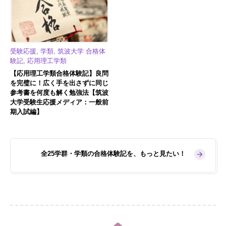
受験応援, 学類, 筑波大学 合格体
験記, 応用理工学類
【応用理工学類合格体験記】良問
を完璧に！広く手を出さずに同じ
参考書を何度も解く勉強法【筑波
大学受験生応援メディア：一般前
期入試編】
全25学群・学類の合格体験記を、もっと見たい！