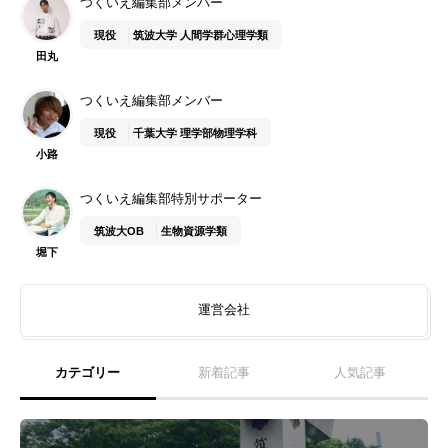
つくいえ編集部メンバー
現役
筑波大学 人間学群心理学類
田丸
つくいえ編集部メンバー
現役
千葉大学 理学部物理学科
小路
つくいえ編集部特別サポーター
筑波大OB
生物資源学類
堀下
運営会社
カテゴリー
新着記事
人気記事