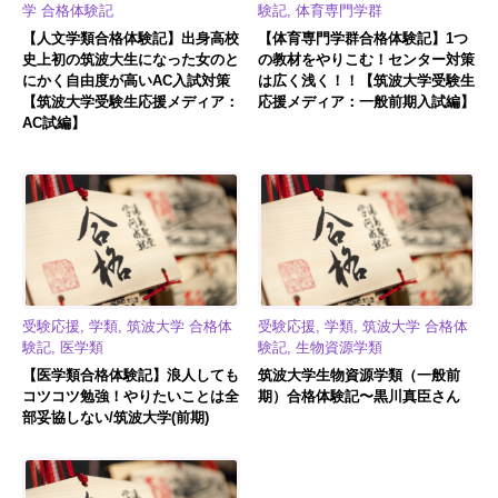
学 合格体験記
験記, 体育専門学群
【人文学類合格体験記】出身高校
【体育専門学群合格体験記】1つ
史上初の筑波大生になった女のと
の教材をやりこむ！センター対策
にかく自由度が高いAC入試対策
は広く浅く！！【筑波大学受験生
【筑波大学受験生応援メディア：
応援メディア：一般前期入試編】
AC試編】
受験応援, 学類, 筑波大学 合格体
受験応援, 学類, 筑波大学 合格体
験記, 医学類
験記, 生物資源学類
【医学類合格体験記】浪人しても
筑波大学生物資源学類（一般前
コツコツ勉強！やりたいことは全
期）合格体験記〜黒川真臣さん
部妥協しない/筑波大学(前期)