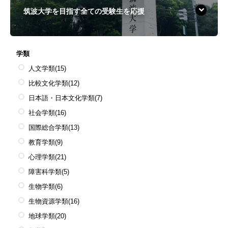
筑波大学を目指す全ての受験生を応援
学類
人文学類
(15)
比較文化学類
(12)
日本語・日本文化学類
(7)
社会学類
(16)
国際総合学類
(13)
教育学類
(9)
心理学類
(21)
障害科学類
(5)
生物学類
(6)
生物資源学類
(16)
地球学類
(20)