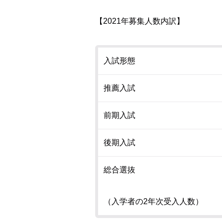
【2021年募集人数内訳】
入試形態
推薦入試
前期入試
後期入試
総合選抜
（入学者の2年次受入人数）