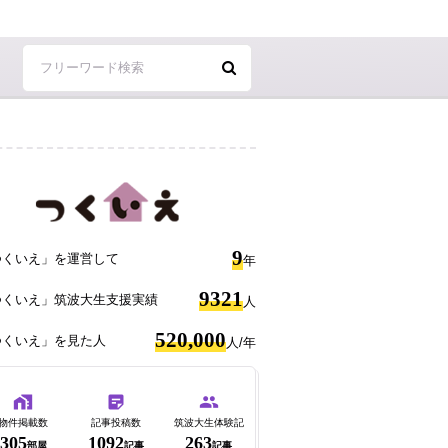
9
つくいえ」を運営して
年
9321
つくいえ」筑波大生支援実績
人
520,000
つくいえ」を見た人
人/年
物件掲載数
記事投稿数
筑波大生体験記
305
1092
263
部屋
記事
記事