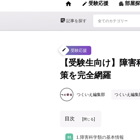
home
受験応援
部屋探
edit
apartment
sticky_note_2
記事を探す
create
受験応援
【受験生向け】障害
策を完全網羅
つくいえ編集部
つくいえ編集
目次
[
]
閉じる
1.障害科学類の基本情報