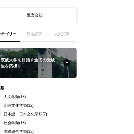
運営会社
カテゴリー
新着記事
人気記事
筑波大学を目指す全ての受験
生を応援
学類
人文学類
(15)
比較文化学類
(12)
日本語・日本文化学類
(7)
社会学類
(16)
国際総合学類
(13)