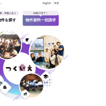
English
中文
す！
群・学類に合う
60秒で完了！
物件を探す
物件資料一括請求