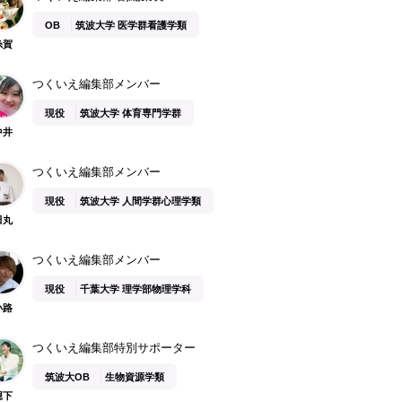
OB
筑波大学 医学群看護学類
糸賀
つくいえ編集部メンバー
現役
筑波大学 体育専門学群
中井
つくいえ編集部メンバー
現役
筑波大学 人間学群心理学類
田丸
つくいえ編集部メンバー
現役
千葉大学 理学部物理学科
小路
つくいえ編集部特別サポーター
筑波大OB
生物資源学類
堀下