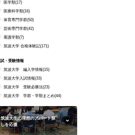
医学類
(17)
医療科学類
(16)
体育専門学群
(50)
芸術専門学群
(42)
看護学類
(7)
筑波大学 合格体験記
(171)
入試・受験情報
筑波大学 編入学情報
(15)
筑波大学入試情報
(33)
筑波大学 受験必勝法
(23)
筑波大学 学群・学類まとめ
(44)
筑波大生の理想のアパート探
しを応援