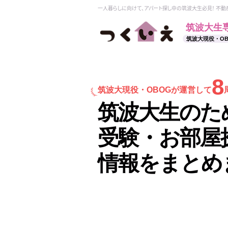
一人暮らしに向けて、アパート探し中の筑波大生必見！ 不
筑波大生
筑波大現役・O
8
筑波大現役・
OBOGが運営して
筑波大生のた
受験・お部屋
情報をまとめ