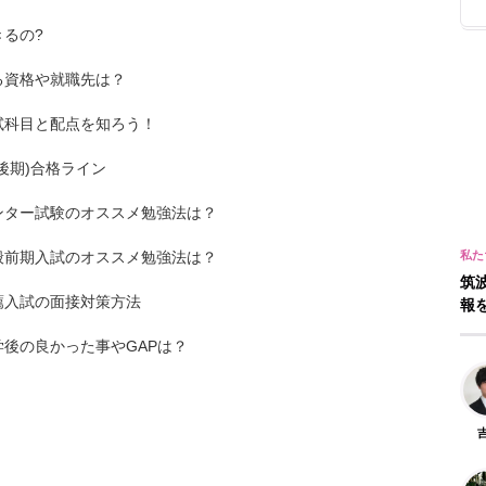
きるの?
る資格や就職先は？
試科目と配点を知ろう！
後期)合格ライン
ンター試験のオススメ勉強法は？
般前期入試のオススメ勉強法は？
筑
薦入試の面接対策方法
報
学後の良かった事やGAPは？