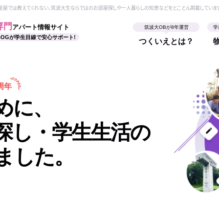
動産屋では教えてくれない、筑波大生ならではのお部屋探しや一人暮らしの知恵などをとことん掲載していま
専門
アパート情報サイト
筑波大OBが8年運営
学
BOGが学生目線で安心サポート!
つくいえとは？
周年
めに、
探し・学生生活の
ました。