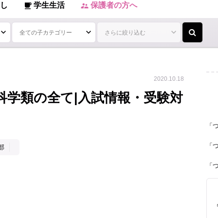
し
学生生活
保護者の方へ
local_cafe
supervisor_account
2020.10.18
科学類の全て|入試情報・受験対
「
「
部
「