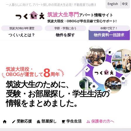
English
中文
一人暮らしに向けて、アパート探し中の筑波大生必見！ 不動産屋では教えてくれない、筑波大生なら
筑波大生専門
アパート情報サイト
筑波大現役・OBOGが学生目線で安心サポート!
筑波大OBが8年運営
学群・学類に合う
60秒で完了！
つくいえとは？
物件を探す
物件資料一括請求
8
筑波大現役・
OBOGが運営して
周年
筑波大生のために、
受験・お部屋探し・学生生活の
情報をまとめました。
受験応援
部屋探し
学生生活
保護者の方へ
home
edit
apartment
local_cafe
supervisor_account