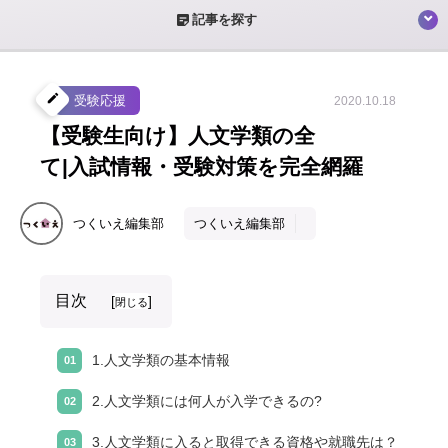
sticky_note_2
記事を探す
create
受験応援
2020.10.18
【受験生向け】人文学類の全
て|入試情報・受験対策を完全網羅
つくいえ編集部
つくいえ編集部
目次
[
]
閉じる
1.人文学類の基本情報
2.人文学類には何人が入学できるの?
3.人文学類に入ると取得できる資格や就職先は？