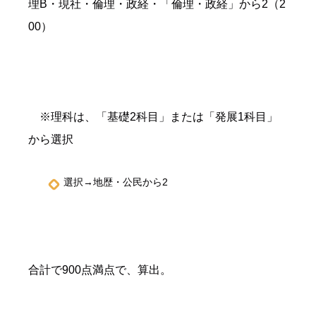
理B・現社・倫理・政経・「倫理・政経」から2（2
00）
※理科は、「基礎2科目」または「発展1科目」
から選択
選択→地歴・公民から2
合計で900点満点で、算出。