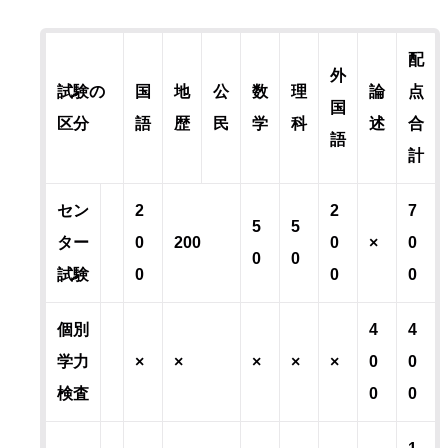
配
外
試験の
国
地
公
数
理
論
点
国
区分
語
歴
民
学
科
述
合
語
計
セン
2
2
7
5
5
ター
0
200
0
×
0
0
0
試験
0
0
0
個別
4
4
学力
×
×
×
×
×
0
0
検査
0
0