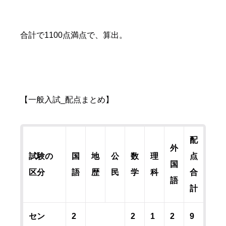
合計で1100点満点で、算出。
【一般入試_配点まとめ】
配
外
試験の
国
地
公
数
理
点
国
区分
語
歴
民
学
科
合
語
計
セン
2
2
1
2
9