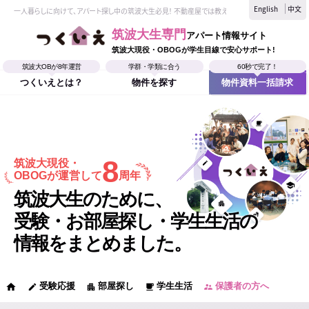
English
中文
一人暮らしに向けて、アパート探し中の筑波大生必見！ 不動産屋では教えてくれない、筑波大生なら
筑波大生専門
アパート情報サイト
筑波大現役・OBOGが学生目線で安心サポート!
筑波大OBが8年運営
学群・学類に合う
60秒で完了！
つくいえとは？
物件を探す
物件資料一括請求
8
筑波大現役・
OBOGが運営して
周年
筑波大生のために、
受験・お部屋探し・学生生活の
情報をまとめました。
受験応援
部屋探し
学生生活
保護者の方へ
home
edit
apartment
local_cafe
supervisor_account