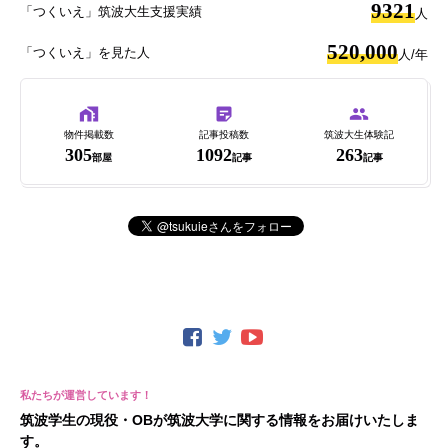
9321
「つくいえ」筑波大生支援実績
人
520,000
「つくいえ」を見た人
人/年
物件掲載数
記事投稿数
筑波大生体験記
305
1092
263
部屋
記事
記事
筑波学生の現役・OBが筑波大学に関する情報をお届けいたしま
す。