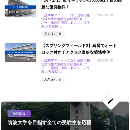
【R・Z-1】広々キッチン◎天久保2丁目の綺
麗な優良物件！
一誠商事アパート口コミ 受験応援
2026.06.30
筑波大生の素敵なお部屋紹介 ア
パート体験記 実際に住んでいる先
輩 お部屋探し
天久保2丁目
【スプリングフィールド2】綺麗でオート
ロック付き！アクセス良好な築浅物件
一誠商事アパート口コミ 受験応援
2026.06.30
筑波大生の素敵なお部屋紹介 ア
パート体験記 実際に住んでいる先
輩 お部屋探し
天久保2丁目
create
受験応援
筑波大学を目指す全ての受験生を応援