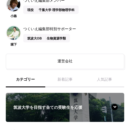
つくいえ編集部メンバー
現役
千葉大学 理学部物理学科
小路
つくいえ編集部特別サポーター
筑波大OB
生物資源学類
堀下
運営会社
カテゴリー
新着記事
人気記事
筑波大学を目指す全ての受験生を応援