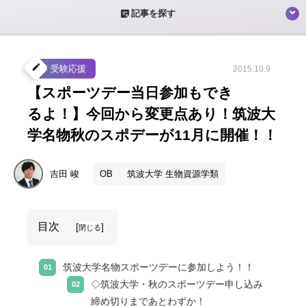
sticky_note_2
記事を探す
create
受験応援
2015.10.9
【スポーツデー当日参加もでき
るよ！】今回から変更点あり！筑波大
学名物秋のスポデーが11月に開催！！
吉田
峻
OB
筑波大学 生物資源学類
目次
[
]
閉じる
筑波大学名物スポーツデーに参加しよう！！
◇筑波大学・秋のスポーツデー申し込み
締め切りまであとわずか！