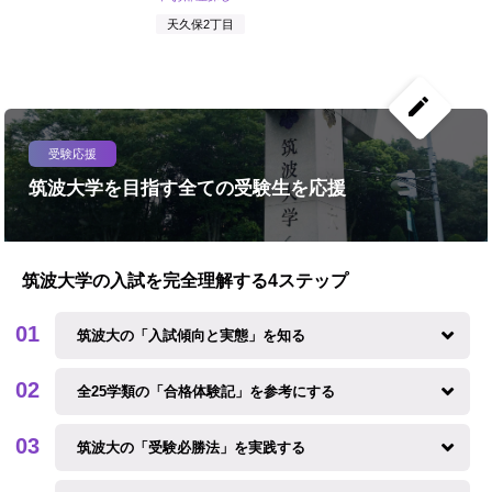
天久保2丁目
create
受験応援
筑波大学を目指す全ての受験生を応援
筑波大学の入試を完全理解する4ステップ
筑波大の「入試傾向と実態」を知る
全25学類の「合格体験記」を参考にする
筑波大の「受験必勝法」を実践する