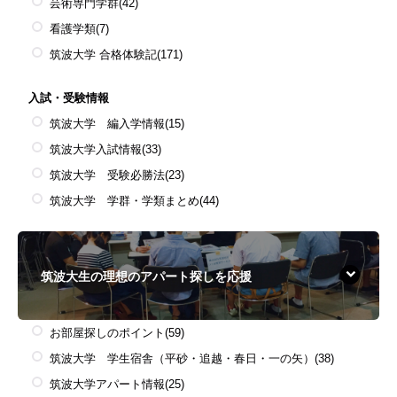
芸術専門学群
(42)
看護学類
(7)
筑波大学 合格体験記
(171)
入試・受験情報
筑波大学 編入学情報
(15)
筑波大学入試情報
(33)
筑波大学 受験必勝法
(23)
筑波大学 学群・学類まとめ
(44)
筑波大生の理想のアパート探しを応援
お部屋探しのポイント
(59)
筑波大学 学生宿舎（平砂・追越・春日・一の矢）
(38)
筑波大学アパート情報
(25)