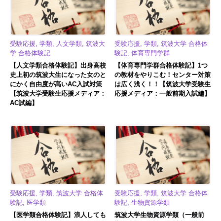
受験応援, 学類, 人文学類, 筑波大
受験応援, 学類, 筑波大学 合格体
学 合格体験記
験記, 体育専門学群
【人文学類合格体験記】出身高校
【体育専門学群合格体験記】1つ
史上初の筑波大生になった女のと
の教材をやりこむ！センター対策
にかく自由度が高いAC入試対策
は広く浅く！！【筑波大学受験生
【筑波大学受験生応援メディア：
応援メディア：一般前期入試編】
AC試編】
受験応援, 学類, 筑波大学 合格体
受験応援, 学類, 筑波大学 合格体
験記, 医学類
験記, 生物資源学類
【医学類合格体験記】浪人しても
筑波大学生物資源学類（一般前