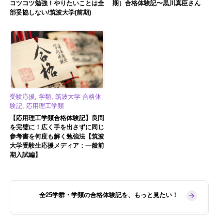
コツコツ勉強！やりたいことは全
期）合格体験記〜黒川真臣さん
部妥協しない/筑波大学(前期)
受験応援, 学類, 筑波大学 合格体
験記, 応用理工学類
【応用理工学類合格体験記】良問
を完璧に！広く手を出さずに同じ
参考書を何度も解く勉強法【筑波
大学受験生応援メディア：一般前
期入試編】
全25学群・学類の合格体験記を、もっと見たい！