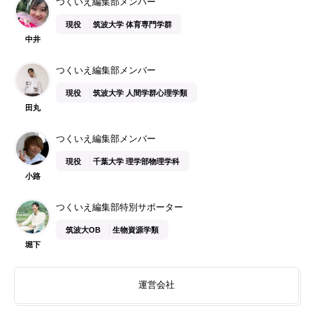
つくいえ編集部メンバー
現役
筑波大学 体育専門学群
中井
つくいえ編集部メンバー
現役
筑波大学 人間学群心理学類
田丸
つくいえ編集部メンバー
現役
千葉大学 理学部物理学科
小路
つくいえ編集部特別サポーター
筑波大OB
生物資源学類
堀下
運営会社