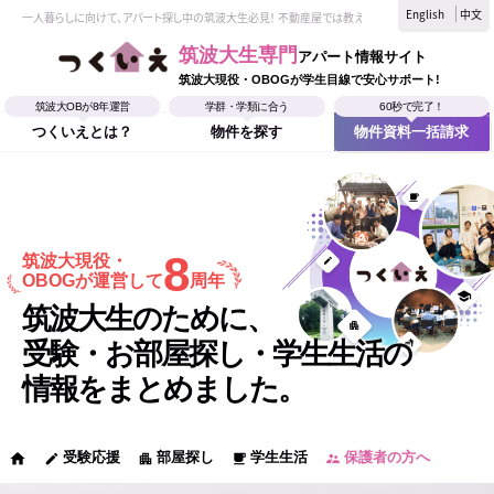
English
中文
一人暮らしに向けて、アパート探し中の筑波大生必見！ 不動産屋では教えてくれない、筑波大生なら
筑波大生専門
アパート情報サイト
筑波大現役・OBOGが学生目線で安心サポート!
筑波大OBが8年運営
学群・学類に合う
60秒で完了！
つくいえとは？
物件を探す
物件資料一括請求
8
筑波大現役・
OBOGが運営して
周年
筑波大生のために、
受験・お部屋探し・学生生活の
情報をまとめました。
受験応援
部屋探し
学生生活
保護者の方へ
home
edit
apartment
local_cafe
supervisor_account