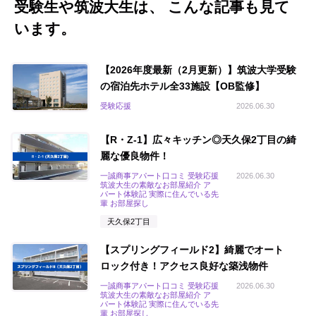
受験生や筑波大生は、 こんな記事も見て
います。
【2026年度最新（2月更新）】筑波大学受験
の宿泊先ホテル全33施設【OB監修】
受験応援
2026.06.30
【R・Z-1】広々キッチン◎天久保2丁目の綺
麗な優良物件！
一誠商事アパート口コミ 受験応援
2026.06.30
筑波大生の素敵なお部屋紹介 ア
パート体験記 実際に住んでいる先
輩 お部屋探し
天久保2丁目
【スプリングフィールド2】綺麗でオート
ロック付き！アクセス良好な築浅物件
一誠商事アパート口コミ 受験応援
2026.06.30
筑波大生の素敵なお部屋紹介 ア
パート体験記 実際に住んでいる先
輩 お部屋探し