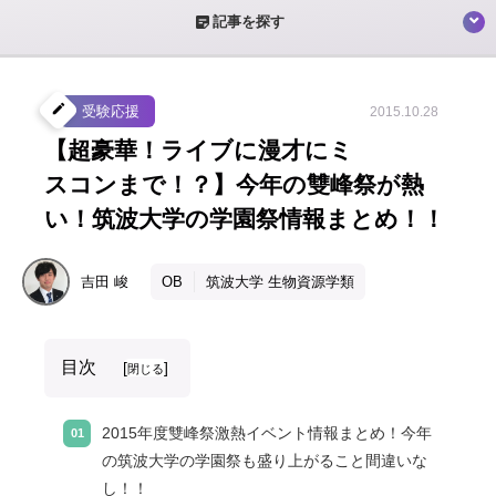
sticky_note_2
記事を探す
create
受験応援
2015.10.28
【超豪華！ライブに漫才にミ
スコンまで！？】今年の雙峰祭が熱
い！筑波大学の学園祭情報まとめ！！
吉田
峻
OB
筑波大学 生物資源学類
目次
[
]
閉じる
2015年度雙峰祭激熱イベント情報まとめ！今年
の筑波大学の学園祭も盛り上がること間違いな
し！！