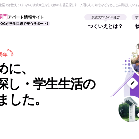
動産屋では教えてくれない、筑波大生ならではのお部屋探しや一人暮らしの知恵などをとことん掲載していま
専門
アパート情報サイト
筑波大OBが8年運営
学
BOGが学生目線で安心サポート!
つくいえとは？
周年
めに、
探し・学生生活の
ました。