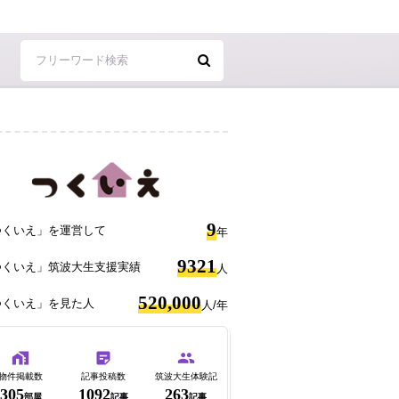
9
つくいえ」を運営して
年
9321
つくいえ」筑波大生支援実績
人
520,000
つくいえ」を見た人
人/年
物件掲載数
記事投稿数
筑波大生体験記
305
1092
263
部屋
記事
記事