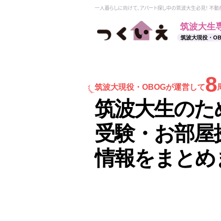
一人暮らしに向けて、アパート探し中の筑波大生必見！ 不
筑波大生
筑波大現役・O
8
筑波大現役・
OBOGが運営して
筑波大生のた
受験・お部屋
情報をまとめ