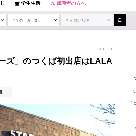
し
学生生活
保護者の方へ
local_cafe
supervisor_account
2013.2.16
ーズ」のつくば初出店はLALA
「
「
部
「