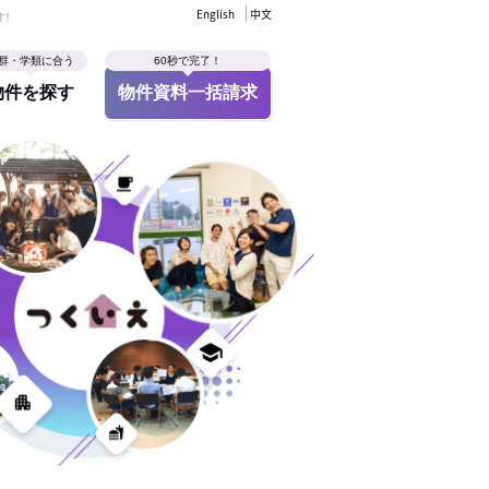
English
中文
す！
群・学類に合う
60秒で完了！
物件を探す
物件資料一括請求