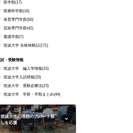
医学類
(17)
医療科学類
(16)
体育専門学群
(50)
芸術専門学群
(42)
看護学類
(7)
筑波大学 合格体験記
(171)
入試・受験情報
筑波大学 編入学情報
(15)
筑波大学入試情報
(33)
筑波大学 受験必勝法
(23)
筑波大学 学群・学類まとめ
(44)
筑波大生の理想のアパート探
しを応援