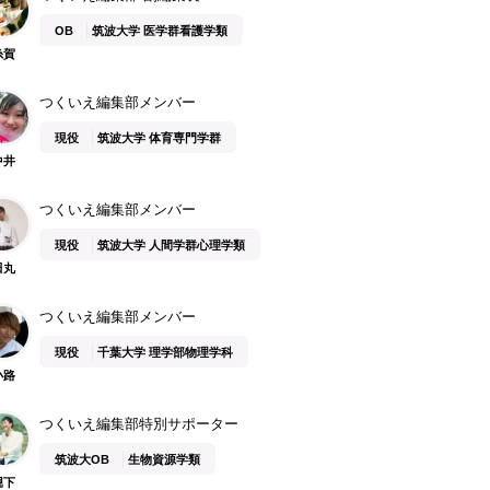
OB
筑波大学 医学群看護学類
糸賀
つくいえ編集部メンバー
現役
筑波大学 体育専門学群
中井
つくいえ編集部メンバー
現役
筑波大学 人間学群心理学類
田丸
つくいえ編集部メンバー
現役
千葉大学 理学部物理学科
小路
つくいえ編集部特別サポーター
筑波大OB
生物資源学類
堀下