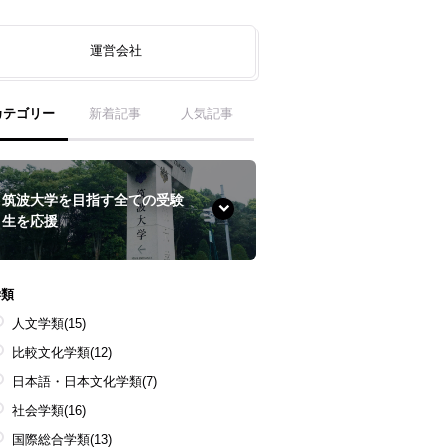
運営会社
カテゴリー
新着記事
人気記事
筑波大学を目指す全ての受験
生を応援
学類
人文学類
(15)
比較文化学類
(12)
日本語・日本文化学類
(7)
社会学類
(16)
国際総合学類
(13)