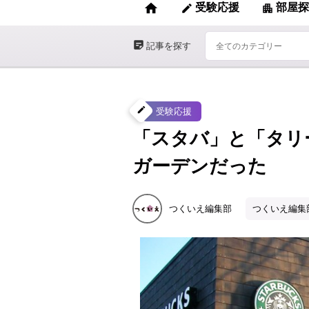
home
受験応援
部屋探
edit
apartment
sticky_note_2
記事を探す
create
受験応援
「スタバ」と「タリ
ガーデンだった
つくいえ編集部
つくいえ編集