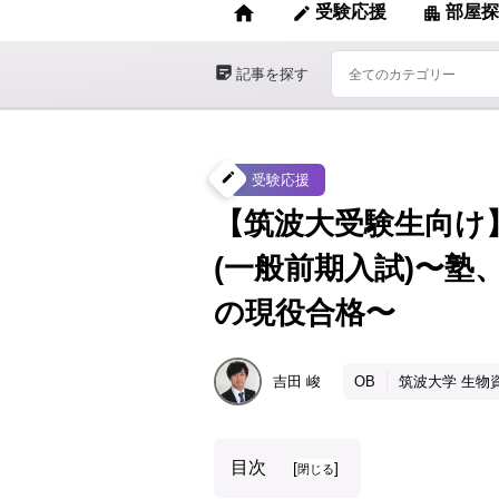
home
受験応援
部屋探
edit
apartment
sticky_note_2
記事を探す
create
受験応援
【筑波大受験生向け
(一般前期入試)〜
の現役合格〜
吉田
峻
OB
筑波大学 生物
目次
[
]
閉じる