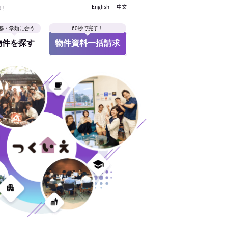
English
中文
す！
群・学類に合う
60秒で完了！
物件を探す
物件資料一括請求