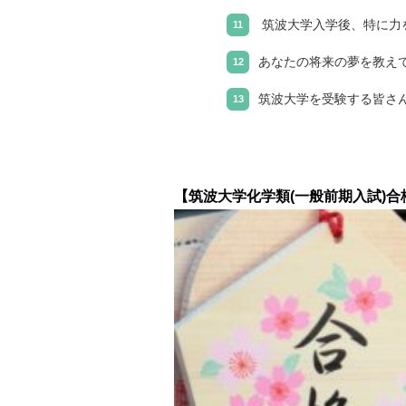
筑波大学入学後、特に力
あなたの将来の夢を教え
筑波大学を受験する皆さ
【筑波大学化学類(一般前期入試)合