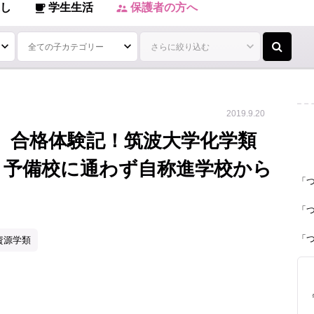
し
学生生活
保護者の方へ
local_cafe
supervisor_account
2019.9.20
】合格体験記！筑波大学化学類
塾、予備校に通わず自称進学校から
「
「
「
資源学類