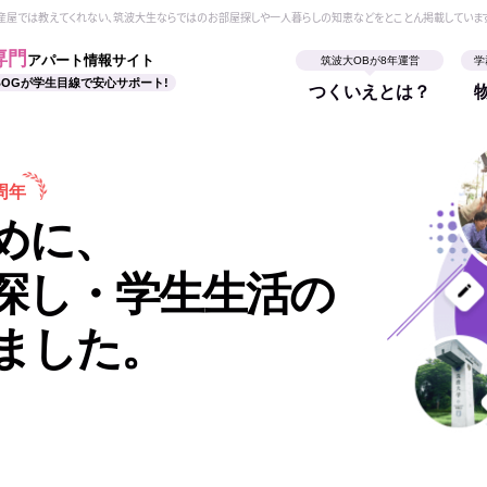
動産屋では教えてくれない、筑波大生ならではのお部屋探しや一人暮らしの知恵などをとことん掲載していま
専門
アパート情報サイト
筑波大OBが8年運営
学
BOGが学生目線で安心サポート!
つくいえとは？
周年
めに、
探し・学生生活の
ました。