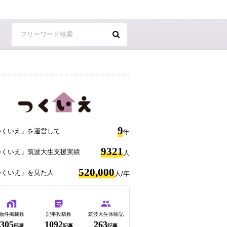
9
つくいえ」を運営して
年
9321
つくいえ」筑波大生支援実績
人
520,000
つくいえ」を見た人
人/年
物件掲載数
記事投稿数
筑波大生体験記
305
1092
263
部屋
記事
記事