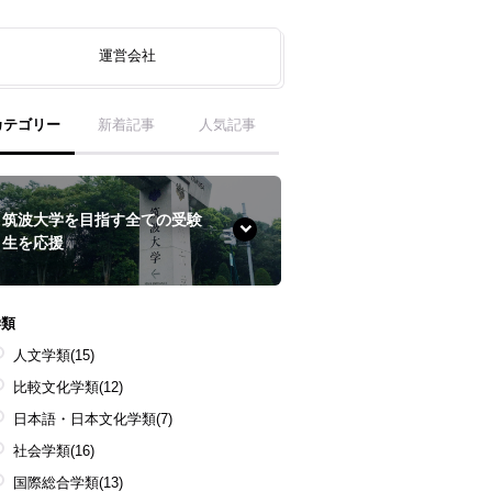
運営会社
カテゴリー
新着記事
人気記事
筑波大学を目指す全ての受験
生を応援
学類
人文学類
(15)
比較文化学類
(12)
日本語・日本文化学類
(7)
社会学類
(16)
国際総合学類
(13)