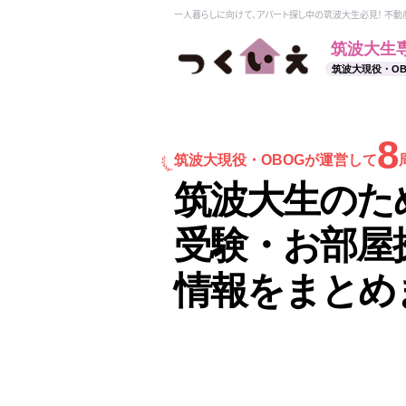
一人暮らしに向けて、アパート探し中の筑波大生必見！ 不
筑波大生
筑波大現役・O
8
筑波大現役・
OBOGが運営して
筑波大生のた
受験・お部屋
情報をまとめ