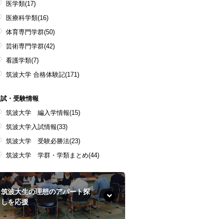
医学類
(17)
医療科学類
(16)
体育専門学群
(50)
芸術専門学群
(42)
看護学類
(7)
筑波大学 合格体験記
(171)
入試・受験情報
筑波大学 編入学情報
(15)
筑波大学入試情報
(33)
筑波大学 受験必勝法
(23)
筑波大学 学群・学類まとめ
(44)
筑波大生の理想のアパート探
しを応援