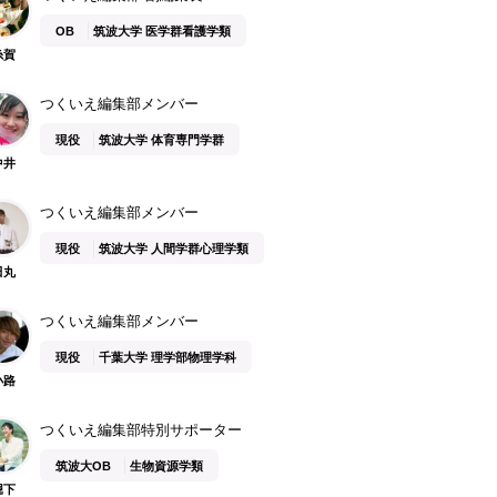
OB
筑波大学 医学群看護学類
糸賀
つくいえ編集部メンバー
現役
筑波大学 体育専門学群
中井
つくいえ編集部メンバー
現役
筑波大学 人間学群心理学類
田丸
つくいえ編集部メンバー
現役
千葉大学 理学部物理学科
小路
つくいえ編集部特別サポーター
筑波大OB
生物資源学類
堀下