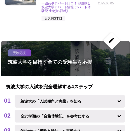
一誠商事アパート口コミ 部屋探し
2025.05.05
筑波大学アパート情報 アパート体
験記 生物資源学類
天久保3丁目
create
受験応援
筑波大学を目指す全ての受験生を応援
筑波大学の入試を完全理解する4ステップ
筑波大の「入試傾向と実態」を知る
全25学類の「合格体験記」を参考にする