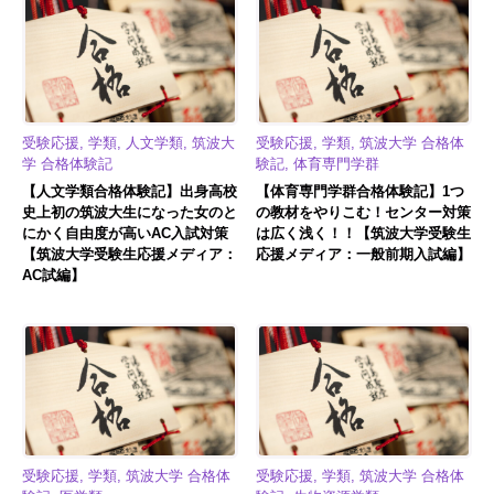
受験応援, 学類, 人文学類, 筑波大
受験応援, 学類, 筑波大学 合格体
学 合格体験記
験記, 体育専門学群
【人文学類合格体験記】出身高校
【体育専門学群合格体験記】1つ
史上初の筑波大生になった女のと
の教材をやりこむ！センター対策
にかく自由度が高いAC入試対策
は広く浅く！！【筑波大学受験生
【筑波大学受験生応援メディア：
応援メディア：一般前期入試編】
AC試編】
受験応援, 学類, 筑波大学 合格体
受験応援, 学類, 筑波大学 合格体