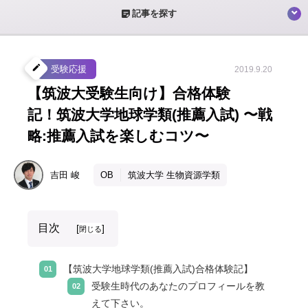
sticky_note_2
記事を探す
create
受験応援
2019.9.20
【筑波大受験生向け】合格体験
記！筑波大学地球学類(推薦入試) 〜戦
略:推薦入試を楽しむコツ〜
吉田
峻
OB
筑波大学 生物資源学類
目次
[
]
閉じる
【筑波大学地球学類(推薦入試)合格体験記】
受験生時代のあなたのプロフィールを教
えて下さい。