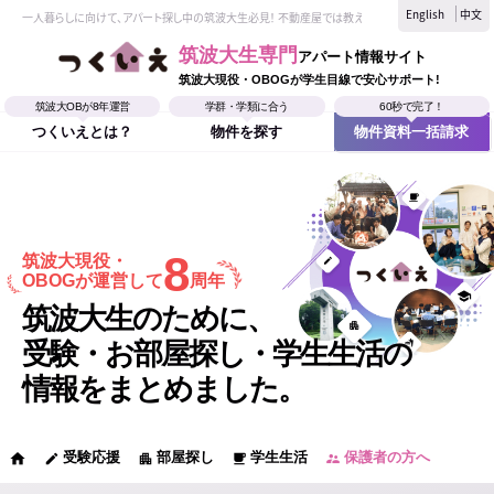
English
中文
一人暮らしに向けて、アパート探し中の筑波大生必見！ 不動産屋では教えてくれない、筑波大生なら
筑波大生専門
アパート情報サイト
筑波大現役・OBOGが学生目線で安心サポート!
筑波大OBが8年運営
学群・学類に合う
60秒で完了！
つくいえとは？
物件を探す
物件資料一括請求
8
筑波大現役・
OBOGが運営して
周年
筑波大生のために、
受験・お部屋探し・学生生活の
情報をまとめました。
受験応援
部屋探し
学生生活
保護者の方へ
home
edit
apartment
local_cafe
supervisor_account