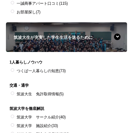
一誠商事アパート口コミ
(115)
お部屋探し
(7)
筑波大生が充実した学生生活を送るために
1人暮らしノウハウ
つくば一人暮らしの知恵
(73)
交通・通学
筑波大生 免許取得情報
(5)
筑波大学を徹底解説
筑波大学 サークル紹介
(40)
筑波大学 施設紹介
(33)