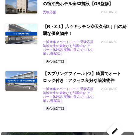
の宿泊先ホテル全33施設【OB監修】
受験応援
2026.06.30
【R・Z-1】広々キッチン◎天久保2丁目の綺
麗な優良物件！
一誠商事アパート口コミ 受験応援
2026.06.30
筑波大生の素敵なお部屋紹介 ア
パート体験記 実際に住んでいる先
輩 お部屋探し
天久保2丁目
【スプリングフィールド2】綺麗でオート
ロック付き！アクセス良好な築浅物件
一誠商事アパート口コミ 受験応援
2026.06.30
筑波大生の素敵なお部屋紹介 ア
パート体験記 実際に住んでいる先
輩 お部屋探し
天久保2丁目
create