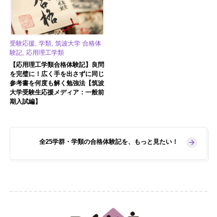
受験応援, 学類, 筑波大学 合格体
験記, 応用理工学類
【応用理工学類合格体験記】良問
を完璧に！広く手を出さずに同じ
参考書を何度も解く勉強法【筑波
大学受験生応援メディア：一般前
期入試編】
全25学群・学類の合格体験記を、もっと見たい！