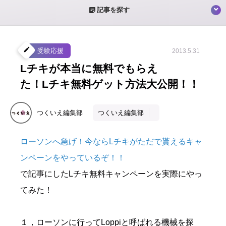
sticky_note_2
記事を探す
create
受験応援
2013.5.31
Lチキが本当に無料でもらえ
た！Lチキ無料ゲット方法大公開！！
つくいえ編集部
つくいえ編集部
ローソンへ急げ！今ならLチキがただで貰えるキャ
ンペーンをやっているぞ！！
で記事にしたLチキ無料キャンペーンを実際にやっ
てみた！
１，ローソンに行ってLoppiと呼ばれる機械を探