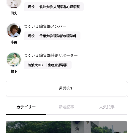
現役
筑波大学 人間学群心理学類
田丸
つくいえ編集部メンバー
現役
千葉大学 理学部物理学科
小路
つくいえ編集部特別サポーター
筑波大OB
生物資源学類
堀下
運営会社
カテゴリー
新着記事
人気記事