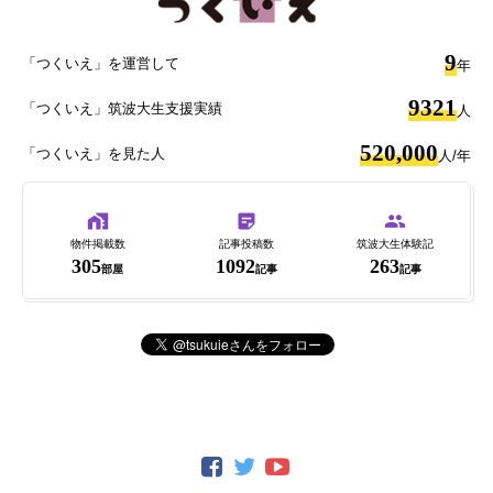
9
「つくいえ」を運営して
年
9321
「つくいえ」筑波大生支援実績
人
520,000
「つくいえ」を見た人
人/年
物件掲載数
記事投稿数
筑波大生体験記
305
1092
263
部屋
記事
記事