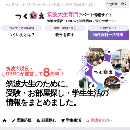
English
中文
一人暮らしに向けて、アパート探し中の筑波大生必見！ 不動産屋では教えてくれない、筑波大生なら
筑波大生専門
アパート情報サイト
筑波大現役・OBOGが学生目線で安心サポート!
筑波大OBが8年運営
学群・学類に合う
60秒で完了！
つくいえとは？
物件を探す
物件資料一括請求
8
筑波大現役・
OBOGが運営して
周年
筑波大生のために、
受験・お部屋探し・学生生活の
情報をまとめました。
受験応援
部屋探し
学生生活
保護者の方へ
home
edit
apartment
local_cafe
supervisor_account