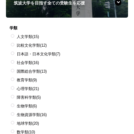
筑波大学を目指す全ての受験生を応援
学類
人文学類
(15)
比較文化学類
(12)
日本語・日本文化学類
(7)
社会学類
(16)
国際総合学類
(13)
教育学類
(9)
心理学類
(21)
障害科学類
(5)
生物学類
(6)
生物資源学類
(16)
地球学類
(20)
数学類
(10)