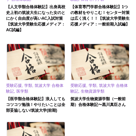
【人文学類合格体験記】出身高校
【体育専門学群合格体験記】1つ
史上初の筑波大生になった女のと
の教材をやりこむ！センター対策
にかく自由度が高いAC入試対策
は広く浅く！！【筑波大学受験生
【筑波大学受験生応援メディア：
応援メディア：一般前期入試編】
AC試編】
受験応援, 学類, 筑波大学 合格体
受験応援, 学類, 筑波大学 合格体
験記, 医学類
験記, 生物資源学類
【医学類合格体験記】浪人しても
筑波大学生物資源学類（一般前
コツコツ勉強！やりたいことは全
期）合格体験記〜黒川真臣さん
部妥協しない/筑波大学(前期)