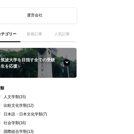
運営会社
カテゴリー
新着記事
人気記事
筑波大学を目指す全ての受験
生を応援
学類
人文学類
(15)
比較文化学類
(12)
日本語・日本文化学類
(7)
社会学類
(16)
国際総合学類
(13)