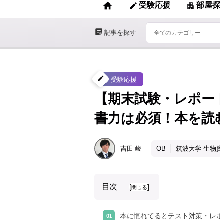
home
受験応援
部屋探
edit
apartment
sticky_note_2
記事を探す
create
受験応援
【期末試験・レポー
書力は必須！本を読
吉田
峻
OB
筑波大学 生物
目次
[
]
閉じる
本に慣れてるとテスト対策・レ