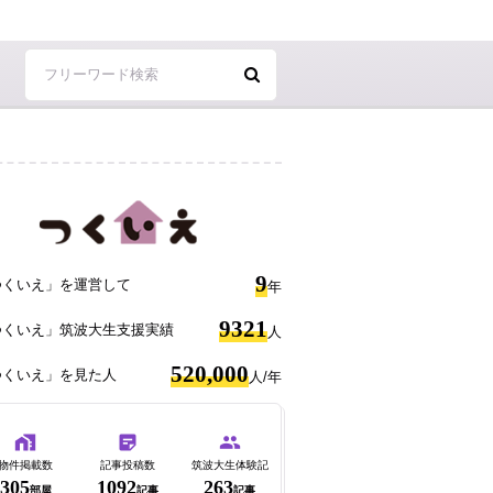
9
つくいえ」を運営して
年
9321
つくいえ」筑波大生支援実績
人
520,000
つくいえ」を見た人
人/年
物件掲載数
記事投稿数
筑波大生体験記
305
1092
263
部屋
記事
記事