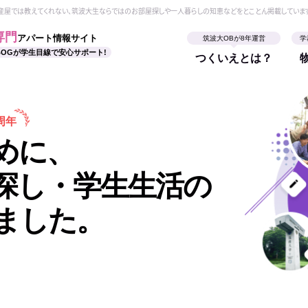
動産屋では教えてくれない、筑波大生ならではのお部屋探しや一人暮らしの知恵などをとことん掲載していま
専門
アパート情報サイト
筑波大OBが8年運営
学
BOGが学生目線で安心サポート!
つくいえとは？
周年
めに、
探し・学生生活の
ました。