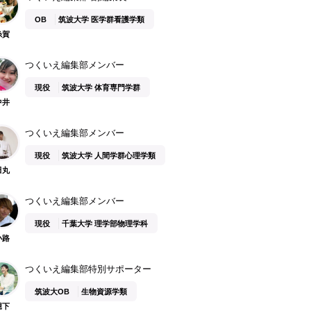
OB
筑波大学 医学群看護学類
糸賀
つくいえ編集部メンバー
現役
筑波大学 体育専門学群
中井
つくいえ編集部メンバー
現役
筑波大学 人間学群心理学類
田丸
つくいえ編集部メンバー
現役
千葉大学 理学部物理学科
小路
つくいえ編集部特別サポーター
筑波大OB
生物資源学類
堀下