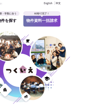
English
中文
す！
群・学類に合う
60秒で完了！
物件を探す
物件資料一括請求