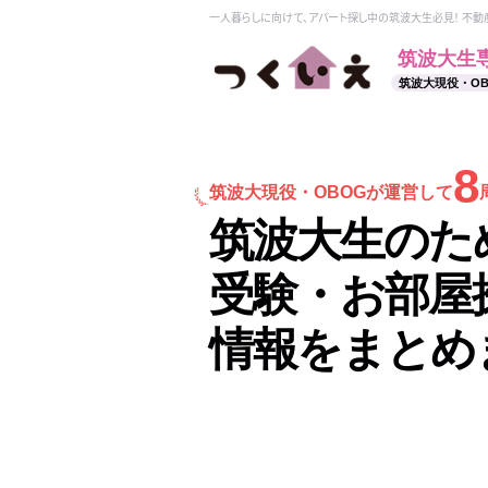
一人暮らしに向けて、アパート探し中の筑波大生必見！ 不
筑波大生
筑波大現役・O
8
筑波大現役・
OBOGが運営して
筑波大生のた
受験・お部屋
情報をまとめ