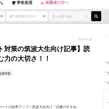
し
学生生活
保護者の方へ
local_cafe
supervisor_account
2014.5.24
ト対策の筑波大生向け記事】読
む力の大切さ！！
「
「
資源学類
「
ポートの効率アップ！筑波大生向け「読書のすすめ」