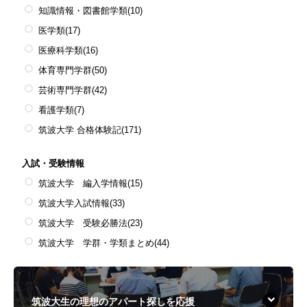
知識情報・図書館学類
(10)
医学類
(17)
医療科学類
(16)
体育専門学群
(50)
芸術専門学群
(42)
看護学類
(7)
筑波大学 合格体験記
(171)
入試・受験情報
筑波大学 編入学情報
(15)
筑波大学入試情報
(33)
筑波大学 受験必勝法
(23)
筑波大学 学群・学類まとめ
(44)
筑波大生の理想のアパート探しを応援