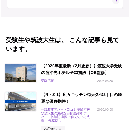
受験生や筑波大生は、 こんな記事も見て
います。
【2026年度最新（2月更新）】筑波大学受験
の宿泊先ホテル全33施設【OB監修】
受験応援
2026.06.30
【R・Z-1】広々キッチン◎天久保2丁目の綺
麗な優良物件！
一誠商事アパート口コミ 受験応援
2026.06.30
筑波大生の素敵なお部屋紹介 ア
パート体験記 実際に住んでいる先
輩 お部屋探し
天久保2丁目