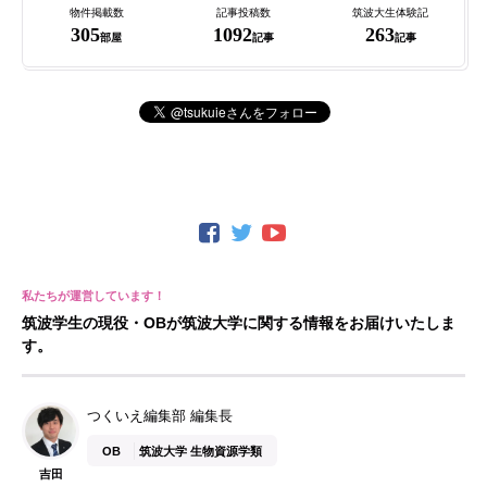
物件掲載数
記事投稿数
筑波大生体験記
305
1092
263
部屋
記事
記事
筑波学生の現役・OBが筑波大学に関する情報をお届けいたしま
す。
つくいえ編集部 編集長
OB
筑波大学 生物資源学類
吉田