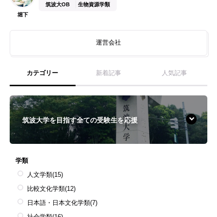
筑波大OB
生物資源学類
堀下
運営会社
カテゴリー
新着記事
人気記事
筑波大学を目指す全ての受験生を応援
学類
人文学類
(15)
比較文化学類
(12)
日本語・日本文化学類
(7)
社会学類
(16)