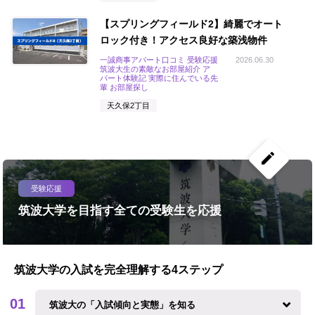
【スプリングフィールド2】綺麗でオート
ロック付き！アクセス良好な築浅物件
一誠商事アパート口コミ 受験応援
2026.06.30
筑波大生の素敵なお部屋紹介 ア
パート体験記 実際に住んでいる先
輩 お部屋探し
天久保2丁目
create
受験応援
筑波大学を目指す全ての受験生を応援
筑波大学の入試を完全理解する4ステップ
筑波大の「入試傾向と実態」を知る