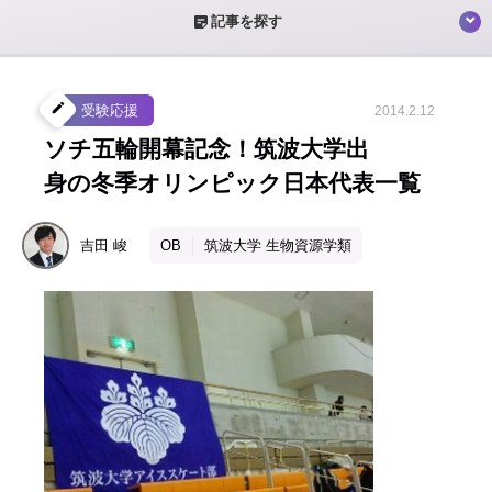
sticky_note_2
記事を探す
create
受験応援
2014.2.12
ソチ五輪開幕記念！筑波大学出
身の冬季オリンピック日本代表一覧
吉田
峻
OB
筑波大学 生物資源学類