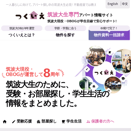
English
中文
一人暮らしに向けて、アパート探し中の筑波大生必見！ 不動産屋では教えてくれない、筑波大生なら
筑波大生専門
アパート情報サイト
筑波大現役・OBOGが学生目線で安心サポート!
筑波大OBが8年運営
学群・学類に合う
60秒で完了！
つくいえとは？
物件を探す
物件資料一括請求
8
筑波大現役・
OBOGが運営して
周年
筑波大生のために、
受験・お部屋探し・学生生活の
情報をまとめました。
受験応援
部屋探し
学生生活
保護者の方へ
home
edit
apartment
local_cafe
supervisor_account