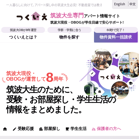
English
中文
一人暮らしに向けて、アパート探し中の筑波大生必見！ 不動産屋では教えてくれない、筑波大生なら
筑波大生専門
アパート情報サイト
筑波大現役・OBOGが学生目線で安心サポート!
筑波大OBが8年運営
学群・学類に合う
60秒で完了！
つくいえとは？
物件を探す
物件資料一括請求
8
筑波大現役・
OBOGが運営して
周年
筑波大生のために、
受験・お部屋探し・学生生活の
情報をまとめました。
受験応援
部屋探し
学生生活
保護者の方へ
home
edit
apartment
local_cafe
supervisor_account