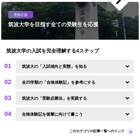
create
受験応援
筑波大学を目指す全ての受験生を応援
筑波大学の入試を完全理解する4ステップ
筑波大の「入試傾向と実態」を知る
全25学類の「合格体験記」を参考にする
筑波大の「受験必勝法」を実践する
合格体験記を後輩に向けて書こう
このカテゴリの記事一覧へのリンク