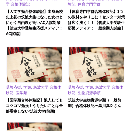
学 合格体験記
験記, 体育専門学群
【人文学類合格体験記】出身高校
【体育専門学群合格体験記】1つ
史上初の筑波大生になった女のと
の教材をやりこむ！センター対策
にかく自由度が高いAC入試対策
は広く浅く！！【筑波大学受験生
【筑波大学受験生応援メディア：
応援メディア：一般前期入試編】
AC試編】
受験応援, 学類, 筑波大学 合格体
受験応援, 学類, 筑波大学 合格体
験記, 医学類
験記, 生物資源学類
【医学類合格体験記】浪人しても
筑波大学生物資源学類（一般前
コツコツ勉強！やりたいことは全
期）合格体験記〜黒川真臣さん
部妥協しない/筑波大学(前期)