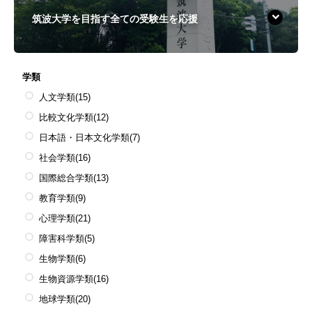
筑波大学を目指す全ての受験生を応援
学類
人文学類
(15)
比較文化学類
(12)
日本語・日本文化学類
(7)
社会学類
(16)
国際総合学類
(13)
教育学類
(9)
心理学類
(21)
障害科学類
(5)
生物学類
(6)
生物資源学類
(16)
地球学類
(20)