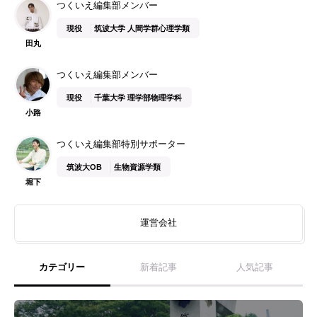
つくいえ編集部メンバー
現役
筑波大学 人間学群心理学類
田丸
つくいえ編集部メンバー
現役
千葉大学 理学部物理学科
小路
つくいえ編集部特別サポーター
筑波大OB
生物資源学類
堀下
運営会社
カテゴリー
新着記事
人気記事