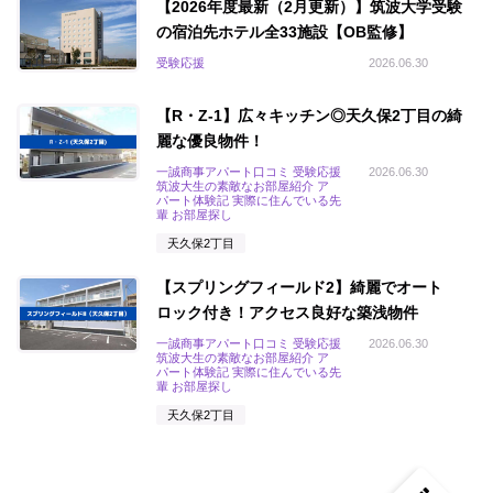
【2026年度最新（2月更新）】筑波大学受験
の宿泊先ホテル全33施設【OB監修】
受験応援
2026.06.30
【R・Z-1】広々キッチン◎天久保2丁目の綺
麗な優良物件！
一誠商事アパート口コミ 受験応援
2026.06.30
筑波大生の素敵なお部屋紹介 ア
パート体験記 実際に住んでいる先
輩 お部屋探し
天久保2丁目
【スプリングフィールド2】綺麗でオート
ロック付き！アクセス良好な築浅物件
一誠商事アパート口コミ 受験応援
2026.06.30
筑波大生の素敵なお部屋紹介 ア
パート体験記 実際に住んでいる先
輩 お部屋探し
天久保2丁目