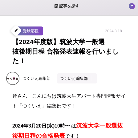
sticky_note_2
記事を探す
create
受験応援
2024.3.18
【2024年度版】筑波大学一般選
抜後期日程 合格発表速報を行いまし
た！
つくいえ編集部
つくいえ編集部
皆さん、こんにちは筑波大生アパート専門情報サイ
ト「つくいえ」編集部です！
筑波大学一般選抜
2024年3月20日(水)10時〜 は
後期日程の合格発表
です！