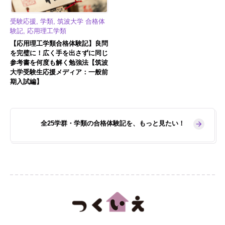
受験応援, 学類, 筑波大学 合格体
験記, 応用理工学類
【応用理工学類合格体験記】良問
を完璧に！広く手を出さずに同じ
参考書を何度も解く勉強法【筑波
大学受験生応援メディア：一般前
期入試編】
全25学群・学類の合格体験記を、もっと見たい！