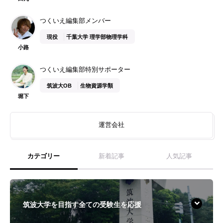
つくいえ編集部メンバー
現役
千葉大学 理学部物理学科
小路
つくいえ編集部特別サポーター
筑波大OB
生物資源学類
堀下
運営会社
カテゴリー
新着記事
人気記事
筑波大学を目指す全ての受験生を応援