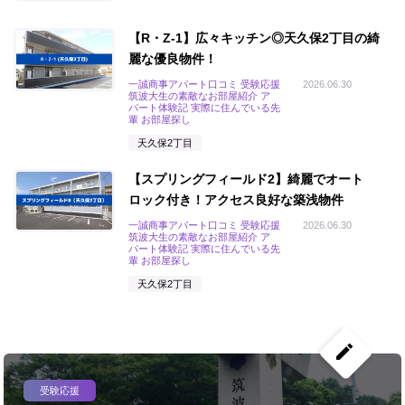
【R・Z-1】広々キッチン◎天久保2丁目の綺
麗な優良物件！
一誠商事アパート口コミ 受験応援
2026.06.30
筑波大生の素敵なお部屋紹介 ア
パート体験記 実際に住んでいる先
輩 お部屋探し
天久保2丁目
【スプリングフィールド2】綺麗でオート
ロック付き！アクセス良好な築浅物件
一誠商事アパート口コミ 受験応援
2026.06.30
筑波大生の素敵なお部屋紹介 ア
パート体験記 実際に住んでいる先
輩 お部屋探し
天久保2丁目
create
受験応援