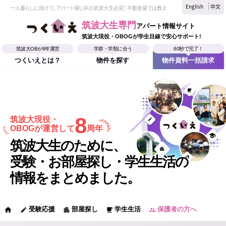
English
中文
一人暮らしに向けて、アパート探し中の筑波大生必見！ 不動産屋では教えてくれない、筑波大生なら
筑波大生専門
アパート情報サイト
筑波大現役・OBOGが学生目線で安心サポート!
筑波大OBが8年運営
学群・学類に合う
60秒で完了！
つくいえとは？
物件を探す
物件資料一括請求
8
筑波大現役・
OBOGが運営して
周年
筑波大生のために、
受験・お部屋探し・学生生活の
情報をまとめました。
受験応援
部屋探し
学生生活
保護者の方へ
home
edit
apartment
local_cafe
supervisor_account