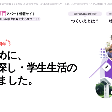
動産屋では教えてくれない、筑波大生ならではのお部屋探しや一人暮らしの知恵などをとことん掲載していま
専門
アパート情報サイト
筑波大OBが8年運営
学
BOGが学生目線で安心サポート!
つくいえとは？
周年
めに、
探し・学生生活の
ました。