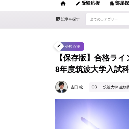
home
受験応援
部屋探
edit
apartment
sticky_note_2
記事を探す
create
受験応援
【保存版】合格ライ
8年度筑波大学入試
吉田
峻
OB
筑波大学 生物