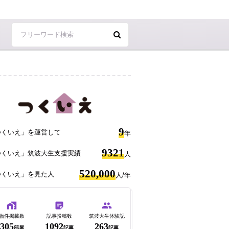
9
つくいえ」を運営して
年
9321
つくいえ」筑波大生支援実績
人
520,000
つくいえ」を見た人
人/年
物件掲載数
記事投稿数
筑波大生体験記
305
1092
263
部屋
記事
記事