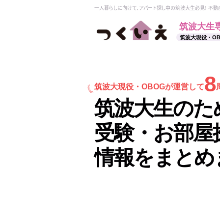
一人暮らしに向けて、アパート探し中の筑波大生必見！ 不
筑波大生
筑波大現役・O
8
筑波大現役・
OBOGが運営して
筑波大生のた
受験・お部屋
情報をまとめ