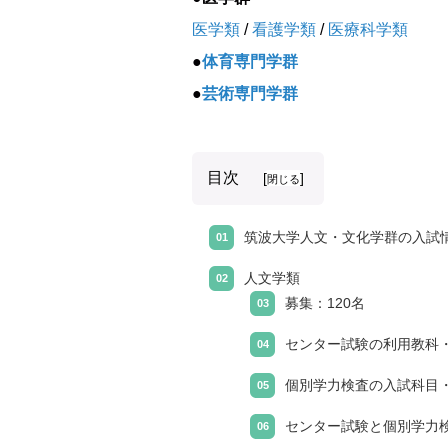
医学類
/
看護学類
/
医療科学類
●
体育専門学群
●
芸術専門学群
目次
[
]
閉じる
筑波大学人文・文化学群の入試
人文学類
募集：120名
センター試験の利用教科
個別学力検査の入試科目
センター試験と個別学力