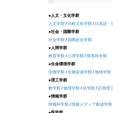
●人文・文化学群
人文学類
/
比較文化学類
/
日本語・
●社会・国際学群
社会学類
/
国際総合学類
●人間学群
教育学類
/
心理学類
/
障害科学類
●生命環境学群
生物学類
/
生物資源学類
/
地球学類
●理工学群
数学類
/
物理学類
/
化学類
/
応用理
●情報学群
情報科学類
/
情報メディア創成学類
●医学群