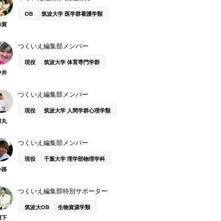
OB
筑波大学 医学群看護学類
糸賀
つくいえ編集部メンバー
現役
筑波大学 体育専門学群
中井
つくいえ編集部メンバー
現役
筑波大学 人間学群心理学類
田丸
つくいえ編集部メンバー
現役
千葉大学 理学部物理学科
小路
つくいえ編集部特別サポーター
筑波大OB
生物資源学類
堀下