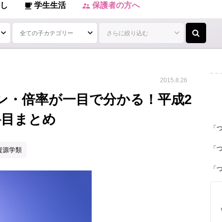
し
学生生活
保護者の方へ
local_cafe
supervisor_account
2015.8.26
ン・倍率が一目で分かる！平成2
科目まとめ
「
「
資源学類
「