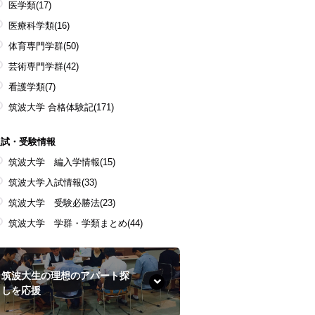
医学類
(17)
医療科学類
(16)
体育専門学群
(50)
芸術専門学群
(42)
看護学類
(7)
筑波大学 合格体験記
(171)
入試・受験情報
筑波大学 編入学情報
(15)
筑波大学入試情報
(33)
筑波大学 受験必勝法
(23)
筑波大学 学群・学類まとめ
(44)
筑波大生の理想のアパート探
しを応援