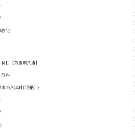
ン
率
体験記
・科目【前後期共通】
・教科
検査の入試科目別配点
ン
率
記