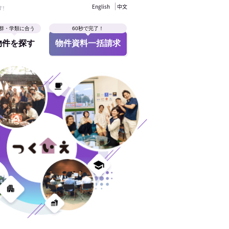
English
中文
す！
群・学類に合う
60秒で完了！
物件を探す
物件資料一括請求