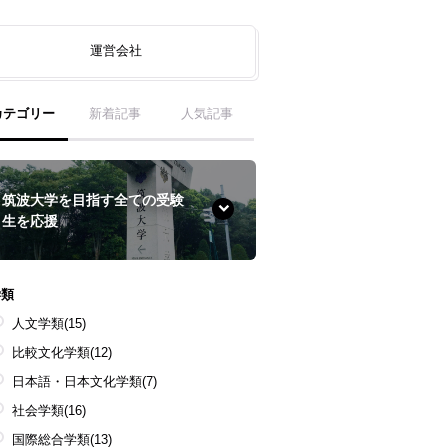
運営会社
カテゴリー
新着記事
人気記事
筑波大学を目指す全ての受験
生を応援
学類
人文学類
(15)
比較文化学類
(12)
日本語・日本文化学類
(7)
社会学類
(16)
国際総合学類
(13)