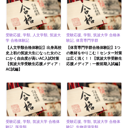
受験応援, 学類, 人文学類, 筑波大
受験応援, 学類, 筑波大学 合格体
学 合格体験記
験記, 体育専門学群
【人文学類合格体験記】出身高校
【体育専門学群合格体験記】1つ
史上初の筑波大生になった女のと
の教材をやりこむ！センター対策
にかく自由度が高いAC入試対策
は広く浅く！！【筑波大学受験生
【筑波大学受験生応援メディア：
応援メディア：一般前期入試編】
AC試編】
受験応援, 学類, 筑波大学 合格体
受験応援, 学類, 筑波大学 合格体
験記, 医学類
験記, 生物資源学類