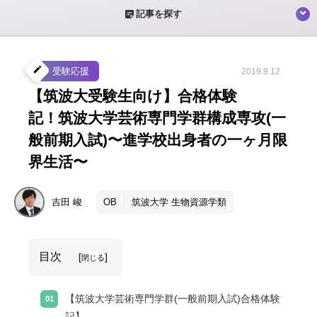
sticky_note_2
記事を探す
create
受験応援
2019.9.12
【筑波大受験生向け】合格体験
記！筑波大学芸術専門学群構成専攻(一
般前期入試)〜進学校出身者の一ヶ月限
界生活〜
吉田
峻
OB
筑波大学 生物資源学類
目次
[
]
閉じる
【筑波大学芸術専門学群(一般前期入試)合格体験
記】