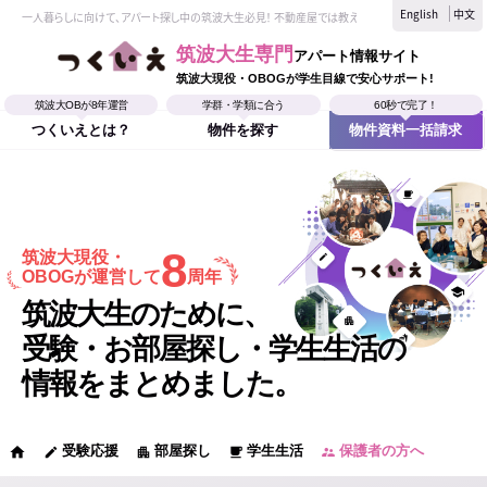
English
中文
一人暮らしに向けて、アパート探し中の筑波大生必見！ 不動産屋では教えてくれない、筑波大生なら
筑波大生専門
アパート情報サイト
筑波大現役・OBOGが学生目線で安心サポート!
筑波大OBが8年運営
学群・学類に合う
60秒で完了！
つくいえとは？
物件を探す
物件資料一括請求
8
筑波大現役・
OBOGが運営して
周年
筑波大生のために、
受験・お部屋探し・学生生活の
情報をまとめました。
受験応援
部屋探し
学生生活
保護者の方へ
home
edit
apartment
local_cafe
supervisor_account