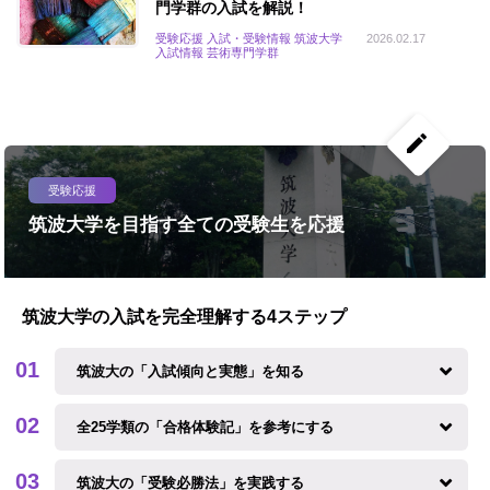
門学群の入試を解説！
受験応援 入試・受験情報 筑波大学
2026.02.17
入試情報 芸術専門学群
create
受験応援
筑波大学を目指す全ての受験生を応援
筑波大学の入試を完全理解する4ステップ
筑波大の「入試傾向と実態」を知る
全25学類の「合格体験記」を参考にする
筑波大の「受験必勝法」を実践する