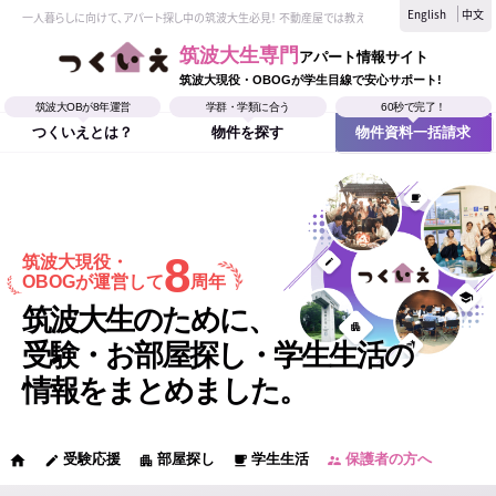
English
中文
一人暮らしに向けて、アパート探し中の筑波大生必見！ 不動産屋では教えてくれない、筑波大生なら
筑波大生専門
アパート情報サイト
筑波大現役・OBOGが学生目線で安心サポート!
筑波大OBが8年運営
学群・学類に合う
60秒で完了！
つくいえとは？
物件を探す
物件資料一括請求
8
筑波大現役・
OBOGが運営して
周年
筑波大生のために、
受験・お部屋探し・学生生活の
情報をまとめました。
受験応援
部屋探し
学生生活
保護者の方へ
home
edit
apartment
local_cafe
supervisor_account