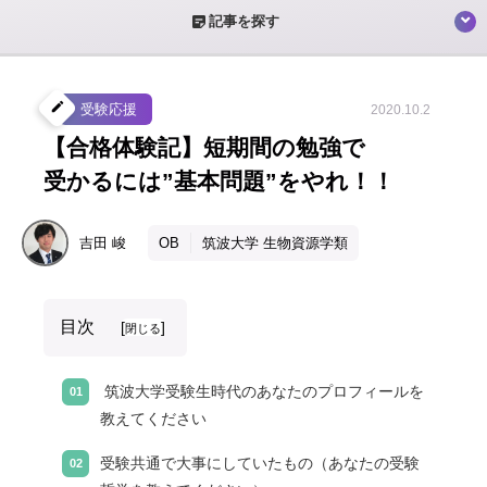
sticky_note_2
記事を探す
create
受験応援
2020.10.2
【合格体験記】短期間の勉強で
受かるには”基本問題”をやれ！！
吉田
峻
OB
筑波大学 生物資源学類
目次
[
]
閉じる
筑波大学受験生時代のあなたのプロフィールを
教えてください
受験共通で大事にしていたもの（あなたの受験