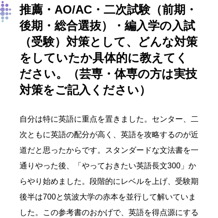
推薦・AO/AC・二次試験（前期・
後期・総合選抜）・編入学の入試
（受験）対策として
、どんな対策
を
していたか具体的に
教えて
く
ださい
。
（芸専・体専の方は実技
対策をご記入ください）
自分は特に英語に重点を置きました。センター、二
次ともに英語の配分が高く、英語を攻略するのが近
道だと思ったからです。スタンダードな文法書を一
通りやった後、「やっておきたい英語長文300」か
らやり始めました。段階的にレベルを上げ、受験期
後半は700と筑波大学の赤本を並行して解いていま
した。この参考書のおかげで、英語を得点源にする