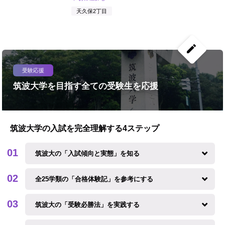
天久保2丁目
create
受験応援
筑波大学を目指す全ての受験生を応援
筑波大学の入試を完全理解する4ステップ
筑波大の「入試傾向と実態」を知る
全25学類の「合格体験記」を参考にする
筑波大の「受験必勝法」を実践する