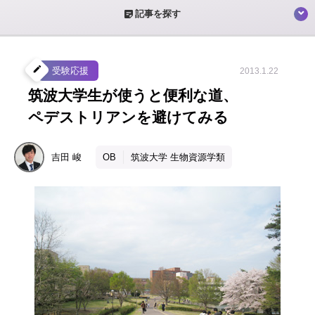
sticky_note_2
記事を探す
create
受験応援
2013.1.22
筑波大学生が使うと便利な道、
ペデストリアンを避けてみる
吉田
峻
OB
筑波大学 生物資源学類