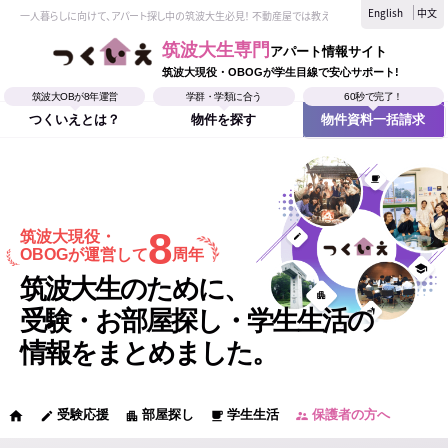
English
中文
一人暮らしに向けて、アパート探し中の筑波大生必見！ 不動産屋では教えてくれない、筑波大生なら
筑波大生専門
アパート情報サイト
筑波大現役・OBOGが学生目線で安心サポート!
筑波大OBが8年運営
学群・学類に合う
60秒で完了！
つくいえとは？
物件を探す
物件資料一括請求
8
筑波大現役・
OBOGが運営して
周年
筑波大生のために、
受験・お部屋探し・学生生活の
情報をまとめました。
受験応援
部屋探し
学生生活
保護者の方へ
home
edit
apartment
local_cafe
supervisor_account