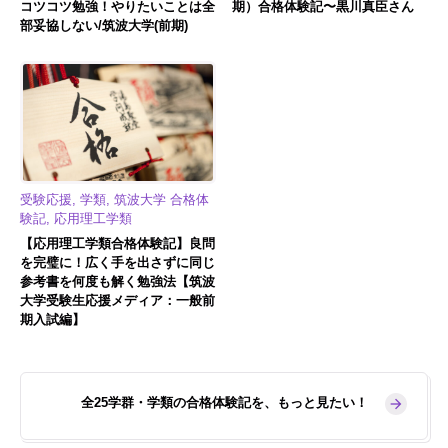
コツコツ勉強！やりたいことは全
期）合格体験記〜黒川真臣さん
部妥協しない/筑波大学(前期)
受験応援, 学類, 筑波大学 合格体
験記, 応用理工学類
【応用理工学類合格体験記】良問
を完璧に！広く手を出さずに同じ
参考書を何度も解く勉強法【筑波
大学受験生応援メディア：一般前
期入試編】
全25学群・学類の合格体験記を、もっと見たい！