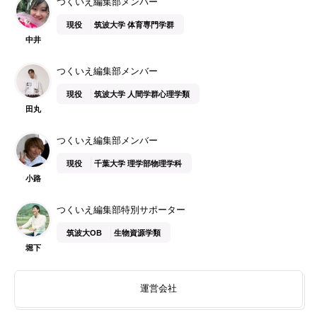
つくいえ編集部メンバー
現役
筑波大学 体育専門学群
中井
つくいえ編集部メンバー
現役
筑波大学 人間学群心理学類
田丸
つくいえ編集部メンバー
現役
千葉大学 理学部物理学科
小路
つくいえ編集部特別サポーター
筑波大OB
生物資源学類
堀下
運営会社