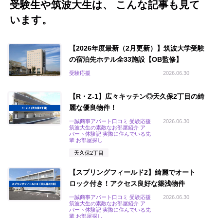
受験生や筑波大生は、 こんな記事も見て
います。
【2026年度最新（2月更新）】筑波大学受験
の宿泊先ホテル全33施設【OB監修】
受験応援
2026.06.30
【R・Z-1】広々キッチン◎天久保2丁目の綺
麗な優良物件！
一誠商事アパート口コミ 受験応援
2026.06.30
筑波大生の素敵なお部屋紹介 ア
パート体験記 実際に住んでいる先
輩 お部屋探し
天久保2丁目
【スプリングフィールド2】綺麗でオート
ロック付き！アクセス良好な築浅物件
一誠商事アパート口コミ 受験応援
2026.06.30
筑波大生の素敵なお部屋紹介 ア
パート体験記 実際に住んでいる先
輩 お部屋探し