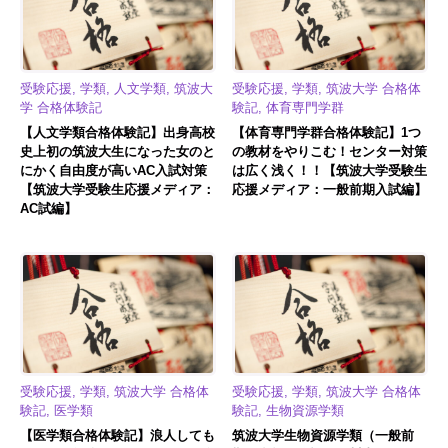
受験応援, 学類, 人文学類, 筑波大
受験応援, 学類, 筑波大学 合格体
学 合格体験記
験記, 体育専門学群
【人文学類合格体験記】出身高校
【体育専門学群合格体験記】1つ
史上初の筑波大生になった女のと
の教材をやりこむ！センター対策
にかく自由度が高いAC入試対策
は広く浅く！！【筑波大学受験生
【筑波大学受験生応援メディア：
応援メディア：一般前期入試編】
AC試編】
受験応援, 学類, 筑波大学 合格体
受験応援, 学類, 筑波大学 合格体
験記, 医学類
験記, 生物資源学類
【医学類合格体験記】浪人しても
筑波大学生物資源学類（一般前