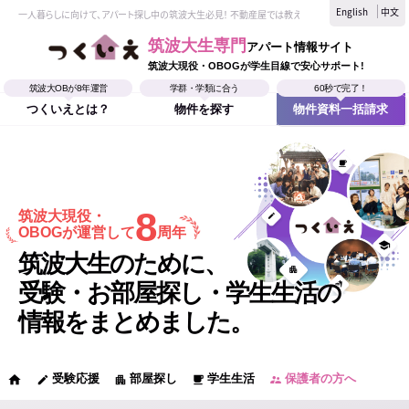
English
中文
一人暮らしに向けて、アパート探し中の筑波大生必見！ 不動産屋では教えてくれない、筑波大生なら
筑波大生専門
アパート情報サイト
筑波大現役・OBOGが学生目線で安心サポート!
筑波大OBが8年運営
学群・学類に合う
60秒で完了！
つくいえとは？
物件を探す
物件資料一括請求
8
筑波大現役・
OBOGが運営して
周年
筑波大生のために、
受験・お部屋探し・学生生活の
情報をまとめました。
受験応援
部屋探し
学生生活
保護者の方へ
home
edit
apartment
local_cafe
supervisor_account