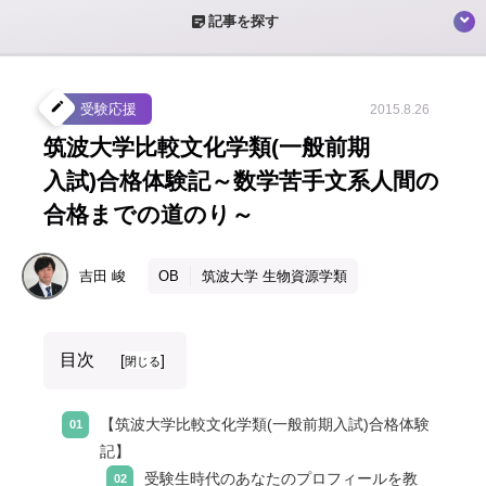
sticky_note_2
記事を探す
create
受験応援
2015.8.26
筑波大学比較文化学類(一般前期
入試)合格体験記～数学苦手文系人間の
合格までの道のり～
吉田
峻
OB
筑波大学 生物資源学類
目次
[
]
閉じる
【筑波大学比較文化学類(一般前期入試)合格体験
記】
受験生時代のあなたのプロフィールを教