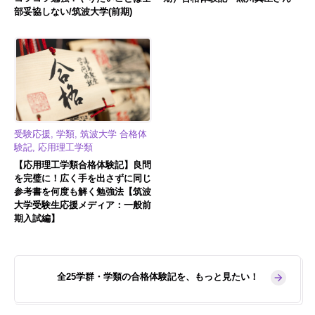
部妥協しない/筑波大学(前期)
受験応援, 学類, 筑波大学 合格体
験記, 応用理工学類
【応用理工学類合格体験記】良問
を完璧に！広く手を出さずに同じ
参考書を何度も解く勉強法【筑波
大学受験生応援メディア：一般前
期入試編】
全25学群・学類の合格体験記を、もっと見たい！