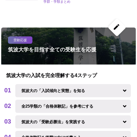
学群・学類まとめ
create
受験応援
筑波大学を目指す全ての受験生を応援
筑波大学の入試を完全理解する4ステップ
筑波大の「入試傾向と実態」を知る
全25学類の「合格体験記」を参考にする
筑波大の「受験必勝法」を実践する