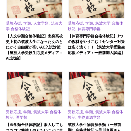
受験応援, 学類, 人文学類, 筑波大
受験応援, 学類, 筑波大学 合格体
学 合格体験記
験記, 体育専門学群
【人文学類合格体験記】出身高校
【体育専門学群合格体験記】1つ
史上初の筑波大生になった女のと
の教材をやりこむ！センター対策
にかく自由度が高いAC入試対策
は広く浅く！！【筑波大学受験生
【筑波大学受験生応援メディア：
応援メディア：一般前期入試編】
AC試編】
受験応援, 学類, 筑波大学 合格体
受験応援, 学類, 筑波大学 合格体
験記, 医学類
験記, 生物資源学類
【医学類合格体験記】浪人しても
筑波大学生物資源学類（一般前
コツコツ勉強！やりたいことは全
期）合格体験記〜黒川真臣さん