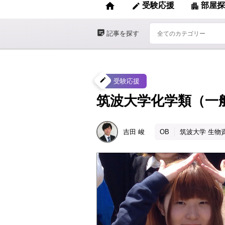
home
受験応援
部屋探
edit
apartment
sticky_note_2
記事を探す
create
受験応援
筑波大学化学類（一
吉田
峻
OB
筑波大学 生物