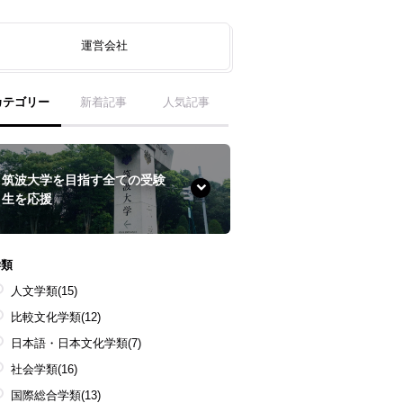
運営会社
カテゴリー
新着記事
人気記事
筑波大学を目指す全ての受験
生を応援
学類
人文学類
(15)
比較文化学類
(12)
日本語・日本文化学類
(7)
社会学類
(16)
国際総合学類
(13)