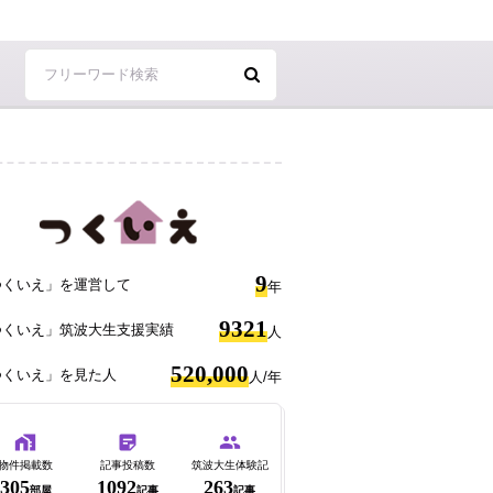
9
つくいえ」を運営して
年
9321
つくいえ」筑波大生支援実績
人
520,000
つくいえ」を見た人
人/年
物件掲載数
記事投稿数
筑波大生体験記
305
1092
263
部屋
記事
記事