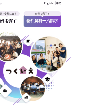
English
中文
す！
群・学類に合う
60秒で完了！
物件を探す
物件資料一括請求