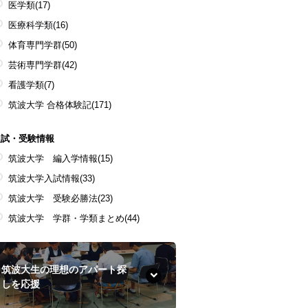
医学類
(17)
医療科学類
(16)
体育専門学群
(50)
芸術専門学群
(42)
看護学類
(7)
筑波大学 合格体験記
(171)
入試・受験情報
筑波大学 編入学情報
(15)
筑波大学入試情報
(33)
筑波大学 受験必勝法
(23)
筑波大学 学群・学類まとめ
(44)
筑波大生の理想のアパート探
しを応援