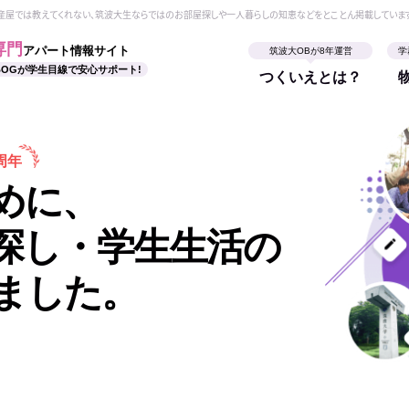
動産屋では教えてくれない、筑波大生ならではのお部屋探しや一人暮らしの知恵などをとことん掲載していま
専門
アパート情報サイト
筑波大OBが8年運営
学
BOGが学生目線で安心サポート!
つくいえとは？
周年
めに、
探し・学生生活の
ました。