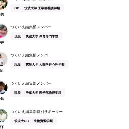
OB
筑波大学 医学群看護学類
糸賀
つくいえ編集部メンバー
現役
筑波大学 体育専門学群
中井
つくいえ編集部メンバー
現役
筑波大学 人間学群心理学類
田丸
つくいえ編集部メンバー
現役
千葉大学 理学部物理学科
小路
つくいえ編集部特別サポーター
筑波大OB
生物資源学類
堀下