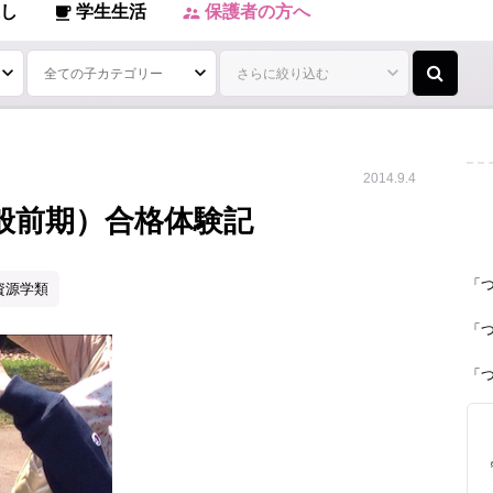
し
学生生活
保護者の方へ
local_cafe
supervisor_account
2014.9.4
般前期）合格体験記
「
資源学類
「
「