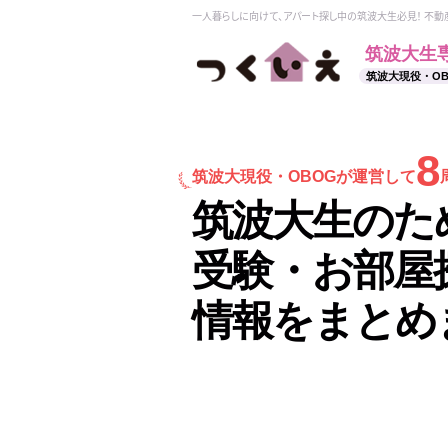
一人暮らしに向けて、アパート探し中の筑波大生必見！ 不
筑波大生
筑波大現役・O
8
筑波大現役・
OBOGが運営して
筑波大生のた
受験・お部屋
情報をまとめ