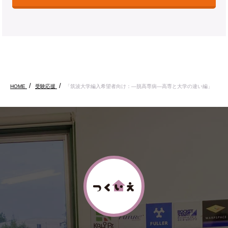
HOME
受験応援
「筑波大学編入希望者向け：―脱高専病―高専と大学の違い編」