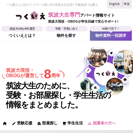
English
中文
一人暮らしに向けて、アパート探し中の筑波大生必見！ 不動産屋では教えてくれない、筑波大生なら
筑波大生専門
アパート情報サイト
筑波大現役・OBOGが学生目線で安心サポート!
筑波大OBが8年運営
学群・学類に合う
60秒で完了！
つくいえとは？
物件を探す
物件資料一括請求
8
筑波大現役・
OBOGが運営して
周年
筑波大生のために、
受験・お部屋探し・学生生活の
情報をまとめました。
受験応援
部屋探し
学生生活
保護者の方へ
home
edit
apartment
local_cafe
supervisor_account