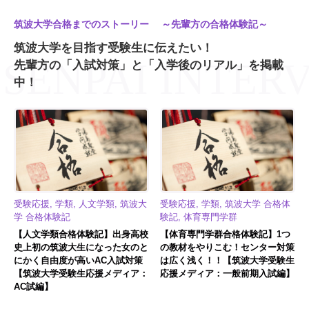
筑波大学合格までのストーリー ～先輩方の合格体験記～
筑波大学を目指す受験生に伝えたい！
先輩方の「入試対策」と「入学後のリアル」を掲載
中！
受験応援, 学類, 人文学類, 筑波大
受験応援, 学類, 筑波大学 合格体
学 合格体験記
験記, 体育専門学群
【人文学類合格体験記】出身高校
【体育専門学群合格体験記】1つ
史上初の筑波大生になった女のと
の教材をやりこむ！センター対策
にかく自由度が高いAC入試対策
は広く浅く！！【筑波大学受験生
【筑波大学受験生応援メディア：
応援メディア：一般前期入試編】
AC試編】