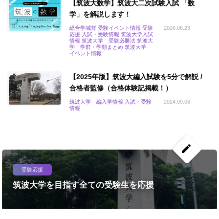
【筑波大数学】筑波大二次試験入試 「数
学」を解説します！
総合学域群 受験イベント情報 受験
2026.06.23
応援 入試・受験情報 筑波大学入試
情報 筑波大学 受験必勝法 筑波大
学 学群・学類まとめ 筑波大学
イベント情報
【2025年版】筑波大編入試験を5分で解説 /
合格者監修（合格体験記掲載！）
筑波大学 編入学情報 入試・受験
2024.09.06
情報
create
受験応援
筑波大学を目指す全ての受験生を応援