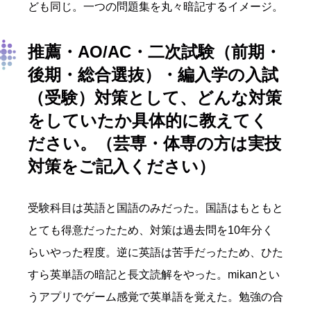
ども同じ。一つの問題集を丸々暗記するイメージ。
推薦・AO/AC・二次試験（前期・
後期・総合選抜）・編入学の入試
（受験）対策として
、どんな対策
を
していたか具体的に
教えて
く
ださい
。
（芸専・体専の方は実技
対策をご記入ください）
受験科目は英語と国語のみだった。国語はもともと
とても得意だったため、対策は過去問を10年分く
らいやった程度。逆に英語は苦手だったため、ひた
すら英単語の暗記と長文読解をやった。mikanとい
うアプリでゲーム感覚で英単語を覚えた。勉強の合