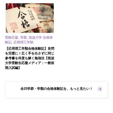
受験応援, 学類, 筑波大学 合格体
験記, 応用理工学類
【応用理工学類合格体験記】良問
を完璧に！広く手を出さずに同じ
参考書を何度も解く勉強法【筑波
大学受験生応援メディア：一般前
期入試編】
全25学群・学類の合格体験記を、もっと見たい！