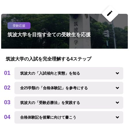
create
受験応援
筑波大学を目指す全ての受験生を応援
筑波大学の入試を完全理解する4ステップ
筑波大の「入試傾向と実態」を知る
全25学類の「合格体験記」を参考にする
筑波大の「受験必勝法」を実践する
合格体験記を後輩に向けて書こう