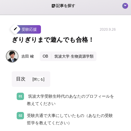
sticky_note_2
記事を探す
create
受験応援
2020.9.26
ぎりぎりまで遊んでも合格！
吉田
峻
OB
筑波大学 生物資源学類
目次
[
]
閉じる
筑波大学受験生時代のあなたのプロフィールを
教えてください
受験共通で大事にしていたもの（あなたの受験
哲学を教えてください）