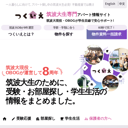
English
中文
一人暮らしに向けて、アパート探し中の筑波大生必見！ 不動産屋では教えてくれない、筑波大生なら
筑波大生専門
アパート情報サイト
筑波大現役・OBOGが学生目線で安心サポート!
筑波大OBが8年運営
学群・学類に合う
60秒で完了！
つくいえとは？
物件を探す
物件資料一括請求
8
筑波大現役・
OBOGが運営して
周年
筑波大生のために、
受験・お部屋探し・学生生活の
情報をまとめました。
受験応援
部屋探し
学生生活
保護者の方へ
home
edit
apartment
local_cafe
supervisor_account