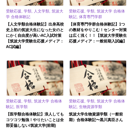
受験応援, 学類, 人文学類, 筑波大
受験応援, 学類, 筑波大学 合格体
学 合格体験記
験記, 体育専門学群
【人文学類合格体験記】出身高校
【体育専門学群合格体験記】1つ
史上初の筑波大生になった女のと
の教材をやりこむ！センター対策
にかく自由度が高いAC入試対策
は広く浅く！！【筑波大学受験生
【筑波大学受験生応援メディア：
応援メディア：一般前期入試編】
AC試編】
受験応援, 学類, 筑波大学 合格体
受験応援, 学類, 筑波大学 合格体
験記, 医学類
験記, 生物資源学類
【医学類合格体験記】浪人しても
筑波大学生物資源学類（一般前
コツコツ勉強！やりたいことは全
期）合格体験記〜黒川真臣さん
部妥協しない/筑波大学(前期)