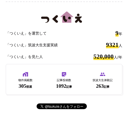
9
「つくいえ」を運営して
年
9321
「つくいえ」筑波大生支援実績
人
520,000
「つくいえ」を見た人
人/年
物件掲載数
記事投稿数
筑波大生体験記
305
1092
263
部屋
記事
記事