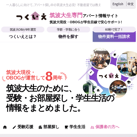
English
中文
一人暮らしに向けて、アパート探し中の筑波大生必見！ 不動産屋では教えてくれない、筑波大生なら
筑波大生専門
アパート情報サイト
筑波大現役・OBOGが学生目線で安心サポート!
筑波大OBが8年運営
学群・学類に合う
60秒で完了！
つくいえとは？
物件を探す
物件資料一括請求
8
筑波大現役・
OBOGが運営して
周年
筑波大生のために、
受験・お部屋探し・学生生活の
情報をまとめました。
受験応援
部屋探し
学生生活
保護者の方へ
home
edit
apartment
local_cafe
supervisor_account