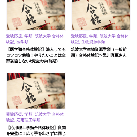
受験応援, 学類, 筑波大学 合格体
受験応援, 学類, 筑波大学 合格体
験記, 医学類
験記, 生物資源学類
【医学類合格体験記】浪人しても
筑波大学生物資源学類（一般前
コツコツ勉強！やりたいことは全
期）合格体験記〜黒川真臣さん
部妥協しない/筑波大学(前期)
受験応援, 学類, 筑波大学 合格体
験記, 応用理工学類
【応用理工学類合格体験記】良問
を完璧に！広く手を出さずに同じ