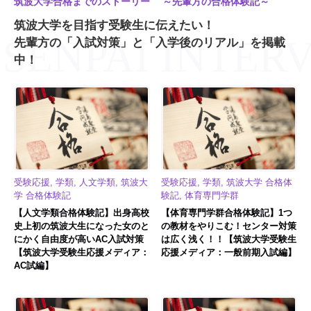
筑波大学合格までのストーリー ～先輩方の合格体験記～
筑波大学を目指す受験生に伝えたい！
先輩方の「入試対策」と「入学後のリアル」を掲載
中！
受験応援, 学類, 人文学類, 筑波大
受験応援, 学類, 筑波大学 合格体
学 合格体験記
験記, 体育専門学群
【人文学類合格体験記】出身高校
【体育専門学群合格体験記】1つ
史上初の筑波大生になった女のと
の教材をやりこむ！センター対策
にかく自由度が高いAC入試対策
は広く浅く！！【筑波大学受験生
【筑波大学受験生応援メディア：
応援メディア：一般前期入試編】
AC試編】