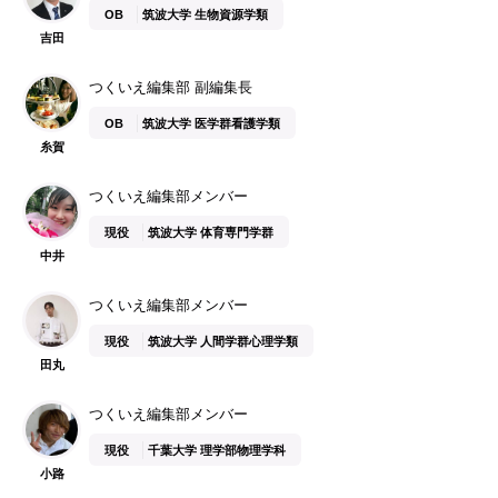
OB
筑波大学 生物資源学類
吉田
つくいえ編集部 副編集長
OB
筑波大学 医学群看護学類
糸賀
つくいえ編集部メンバー
現役
筑波大学 体育専門学群
中井
つくいえ編集部メンバー
現役
筑波大学 人間学群心理学類
田丸
つくいえ編集部メンバー
現役
千葉大学 理学部物理学科
小路