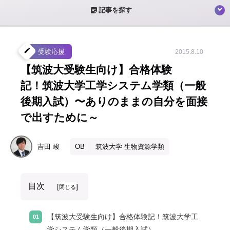
sticky_note_2
記事を探す
create
受験応援
2015.8.10
【筑波大受験生向け】合格体験
記！筑波大学工学システム学類（一般
後期入試）〜ありのままの自分を面接
で出すために～
吉田
峻
OB
筑波大学 生物資源学類
目次
[
]
閉じる
【筑波大受験生向け】合格体験記！筑波大学工
学システム学類（一般後期入試）