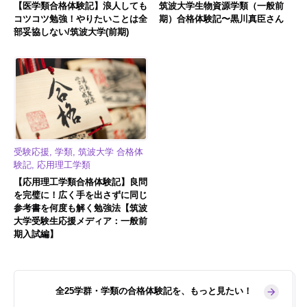
【医学類合格体験記】浪人しても
筑波大学生物資源学類（一般前
コツコツ勉強！やりたいことは全
期）合格体験記〜黒川真臣さん
部妥協しない/筑波大学(前期)
受験応援, 学類, 筑波大学 合格体
験記, 応用理工学類
【応用理工学類合格体験記】良問
を完璧に！広く手を出さずに同じ
参考書を何度も解く勉強法【筑波
大学受験生応援メディア：一般前
期入試編】
全25学群・学類の合格体験記を、もっと見たい！