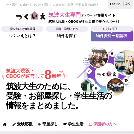
English
中文
一人暮らしに向けて、アパート探し中の筑波大生必見！ 不動産屋では教えてくれない、筑波大生なら
筑波大生専門
アパート情報サイト
筑波大現役・OBOGが学生目線で安心サポート!
筑波大OBが8年運営
学群・学類に合う
60秒で完了！
つくいえとは？
物件を探す
物件資料一括請求
8
筑波大現役・
OBOGが運営して
周年
筑波大生のために、
受験・お部屋探し・学生生活の
情報をまとめました。
受験応援
部屋探し
学生生活
保護者の方へ
home
edit
apartment
local_cafe
supervisor_account