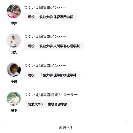
つくいえ編集部メンバー
現役
筑波大学 体育専門学群
中井
つくいえ編集部メンバー
現役
筑波大学 人間学群心理学類
田丸
つくいえ編集部メンバー
現役
千葉大学 理学部物理学科
小路
つくいえ編集部特別サポーター
筑波大OB
生物資源学類
堀下
運営会社