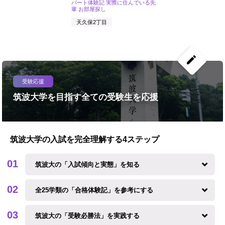
パート体験記 実際に住んでいる先
輩 お部屋探し
天久保2丁目
create
受験応援
筑波大学を目指す全ての受験生を応援
筑波大学の入試を完全理解する4ステップ
筑波大の「入試傾向と実態」を知る
全25学類の「合格体験記」を参考にする
筑波大の「受験必勝法」を実践する