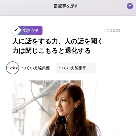
sticky_note_2
記事を探す
create
受験応援
2013.5.23
人に話をする力、人の話を聞く
力は閉じこもると退化する
つくいえ編集部
つくいえ編集部