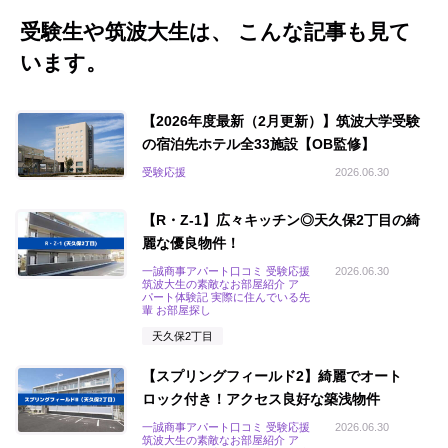
受験生や筑波大生は、 こんな記事も見て
います。
【2026年度最新（2月更新）】筑波大学受験
の宿泊先ホテル全33施設【OB監修】
受験応援
2026.06.30
【R・Z-1】広々キッチン◎天久保2丁目の綺
麗な優良物件！
一誠商事アパート口コミ 受験応援
2026.06.30
筑波大生の素敵なお部屋紹介 ア
パート体験記 実際に住んでいる先
輩 お部屋探し
天久保2丁目
【スプリングフィールド2】綺麗でオート
ロック付き！アクセス良好な築浅物件
一誠商事アパート口コミ 受験応援
2026.06.30
筑波大生の素敵なお部屋紹介 ア